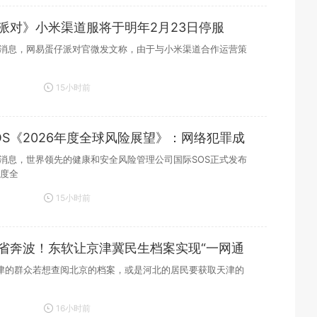
派对》小米渠道服将于明年2月23日停服
3日消息，网易蛋仔派对官微发文称，由于与小米渠道合作运营策
15小时前
OS《2026年度全球风险展望》：网络犯罪成
二
3日消息，世界领先的健康和安全风险管理公司国际SOS正式发布
年度全
15小时前
省奔波！东软让京津冀民生档案实现“一网通
津的群众若想查阅北京的档案，或是河北的居民要获取天津的
16小时前