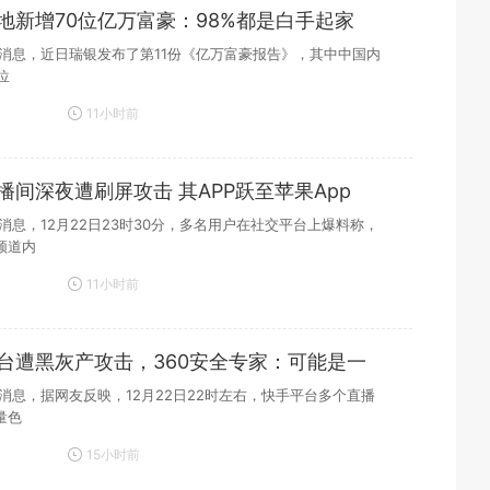
地新增70位亿万富豪：98%都是白手起家
3日消息，近日瑞银发布了第11份《亿万富豪报告》，其中中国内
位
11小时前
播间深夜遭刷屏攻击 其APP跃至苹果App
e免费榜
日消息，12月22日23时30分，多名用户在社交平台上爆料称，
频道内
11小时前
台遭黑灰产攻击，360安全专家：可能是一
日消息，据网友反映，12月22日22时左右，快手平台多个直播
量色
15小时前