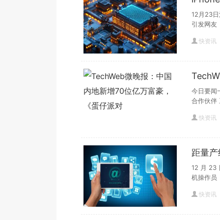
统随机
12月23
引发网友
快资讯
Tec
《蛋仔
今日要闻
合作伙伴 
快资讯
距量产约
碰撞测
12 月 
机操作员
快资讯