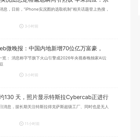
日消息，日前，“iPhone实况图的选取机制”相关话题登上热搜，
3小时前
hWeb微晚报：中国内地新增70位亿万富豪，
派对
一览： 消息称字节旗下火山引擎成2026年央视春晚独家AI云
豆
3小时前
130 天，照片显示特斯拉Cybercab正进行
试
23 日消息，据长期关注特斯拉得克萨斯超级工厂、同时也是无人
11小时前