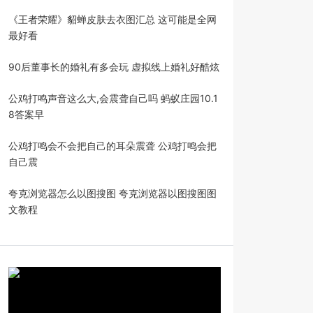
《王者荣耀》貂蝉皮肤去衣图汇总 这可能是全网
最好看
90后董事长的婚礼有多会玩 虚拟线上婚礼好酷炫
公鸡打鸣声音这么大,会震聋自己吗 蚂蚁庄园10.1
8答案早
公鸡打鸣会不会把自己的耳朵震聋 公鸡打鸣会把
自己震
夸克浏览器怎么以图搜图 夸克浏览器以图搜图图
文教程