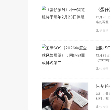
《蛋仔
12月2
略的调整
快资讯
国际S
排名第
12月2
《2026
快资讯
告别跨
查
以往，天
材料，都
快资讯