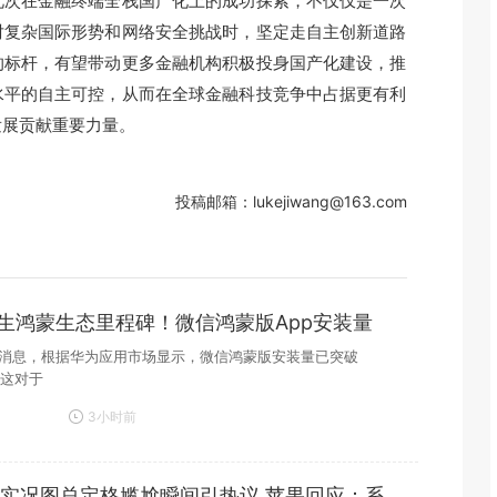
次在金融终端全栈国产化上的成功探索，不仅仅是一次
对复杂国际形势和网络安全挑战时，坚定走自主创新道路
的标杆，有望带动更多金融机构积极投身国产化建设，推
水平的自主可控，从而在全球金融科技竞争中占据更有利
发展贡献重要力量。
投稿邮箱：lukejiwang@163.com
生鸿蒙生态里程碑！微信鸿蒙版App安装量
3日消息，根据华为应用市场显示，微信鸿蒙版安装量已突破
，这对于
3小时前
one实况图总定格尴尬瞬间引热议 苹果回应：系