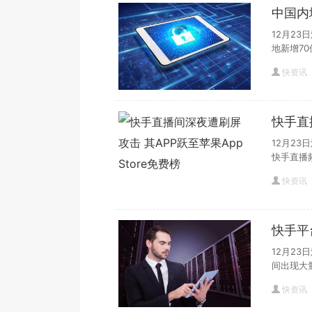
中国内
12月2
地新增70
快资讯
快手直
Stor
12月23
快手直播
快资讯
快手平
场有组
12月23
间出现大
快资讯