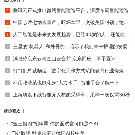
有一天将超过人类，达到至少2:1甚至3:1的比例。
腾讯云正式推出微瓴智能建造平台，深度布局智能建造
持有同一观点的还有全球最领先的人工智能企
中国芯片七纳米量产，吓坏苹果，突破美国封锁，绝地反击！
业英伟达CEO黄仁勋。2024年6月，黄仁勋在一则
人工智能是未来的发展趋势，已经40岁的人，还能向这方面转行
采访中表示，他预估未来人形机器人将变得像汽车
一样普及，并预计机器人技术将在未来两到三年内
三星的“机器人”和外骨骼，暗示了我们未来护理的发展方向？
取得重大进展。
消息称京东云与金山云合并 京东回应：不予置评
AI下一波浪潮，华为、英伟达先后入局
钉钉副总裁杨猛：数字化工作方式赋能教育行业修炼内功
不用吃菠菜也能化身“大力水手” 智能手套了解一下
事实上，自2023年人工智能一跃成为最火热，
且不容错失的新风口后，短短两年时间，全球科技
上海研发下线智能无人核酸采样车，采样一次仅需30秒
巨头和创业公司都在加速下注。
猜你喜欢
在这期间，此前一直制约机器人实现“类人化”的
“金三银四”招聘季 你的面试官可能是个AI
智能因素，也在AI技术的赋能下有了质的飞跃。
四处取经 默克尔要让德国AI超中美