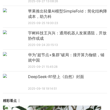
时代”产品，特斯拉Optimus首发前夕，曾在资本市
2025-09-27 13:08:26
场掀起了狂热的板块炒作行情。
苹果推出轻量AI模型SimpleFold：简化结构降
成本，助力科
2025-09-25 19:30:23
数据显示，同花顺特斯拉概念指数自2022年4月
宇树科技王兴兴：通用机器人发展遇阻，开放
底到8月底，五个月连续拉升，区间最高涨幅接近6
协作或成
0%。
2025-09-24 20:15:13
华为“超节点+集群”破局：撞开算力枷锁，铺
只是，当时不论是从各方软硬件技术，还是产
就中国
业供应链，亦或是成本等维度来说，人形机器人都
2025-09-21 15:45:28
还只是一个概念品。
DeepSeek-R1登上《自然》封面
截至目前，仍没有一款真正能实现商业化量产
2025-09-18 19:14:51
的人形机器产品出现。即便是在今年7月号称“见证人
形机器人的再进化”的特斯拉二代人形机器人Optimu
精彩看点
s，也被马斯克再次宣布推迟生产时间。
养鱼养龟日记