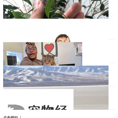
马斯克表示，特斯拉计划在明年进行小批量生
1小时前
产，这些机器人将首先供内部使用，并希望在2026
养金丝熊注意事项
年为其他公司实现大规模生产。量产周期，相比他
在4月公布的时间推后了一年。
1小时前
基于产业的真实发展情况，近两年，即便出现
宠物胖胖的很可爱？
一些人形机器人的炒作机会，也都是结构性的，重
点集中在确定性较高、或价值量大的核心产业链环
1小时前
节。
2023 年 3 月 1 日 施行西藏发布最新《条
例》养狗养猫有
不过，量产计划虽有推迟，马斯克对人形机器
1小时前
人赛道却始终抱有最高的热情。就在不久前，马斯
绣眼鸟适合家养吗
克曾表示Optimus正努力在未来以2万至3万美元的
价格提供。
1小时前
同时，他还曾多次预言，未来机器人的数量总
点击排行