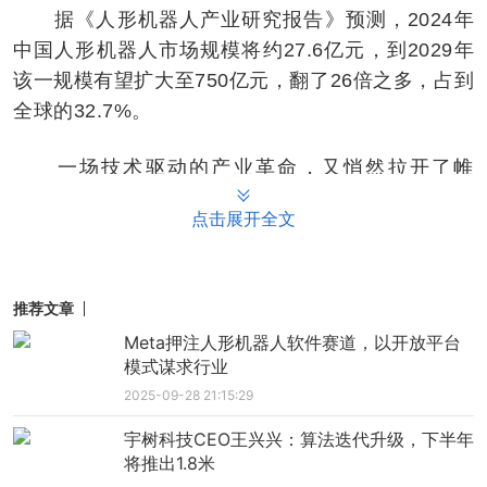
据《人形机器人产业研究报告》预测，2024年
中国人形机器人市场规模将约27.6亿元，到2029年
该一规模有望扩大至750亿元，翻了26倍之多，占到
全球的32.7%。
一场技术驱动的产业革命，又悄然拉开了帷
幕。
点击展开全文
特斯拉曾经是先锋
说起人形机器人，绝大多数人的第一想法肯定
推荐文章
是特斯拉。
Meta押注人形机器人软件赛道，以开放平台
模式谋求行业
早在2022年下半年，特斯拉就宣布并推出了其
2025-09-28 21:15:29
人形机器人擎天柱Optimus的原型。作为当时将传闻
宇树科技CEO王兴兴：算法迭代升级，下半年
引领“仿人”，甚至“类人”机器人产业进入商业化的“划
将推出1.8米