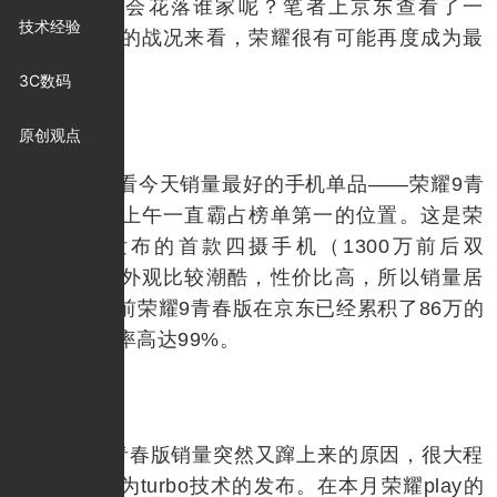
机销量冠军会花落谁家呢？笔者上京东查看了一
技术经验
下，从目前的战况来看，荣耀很有可能再度成为最
大赢家。
3C数码
原创观点
首先来看今天销量最好的手机单品——荣耀9青
春版，整个上午一直霸占榜单第一的位置。这是荣
耀半年前发布的首款四摄手机（1300万前后双
摄），因为外观比较潮酷，性价比高，所以销量居
高不下。目前荣耀9青春版在京东已经累积了86万的
评论，好评率高达99%。
荣耀9青春版销量突然又蹿上来的原因，很大程
度可能是因为turbo技术的发布。在本月荣耀play的