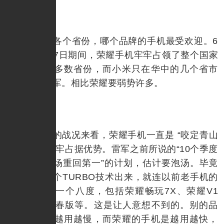
再看看各个省份，哪个品牌的手机最受欢迎。6
月1日-6月17日期间，荣耀手机牢牢占领了整个国家
版图的绝大多数省份，而小米只在华中的几个省市
夺得销量冠军。相比荣耀要弱势许多。
从目前的战况来看，荣耀手机一直是 “咬定青山
不放松”，牢牢占据优势。雷军之前所说的“10个季度
内，国内市场重回第一”的计划，估计要泡汤。毕竟
荣耀现在一个TURBO技术出来，就连以前老手机的
性能都飙升一个八度，包括荣耀畅玩7X、荣耀V1
0、荣耀9青春版等。这是让人意想不到的。别的品
牌都是手机越用越慢，而荣耀的手机是越用越快，