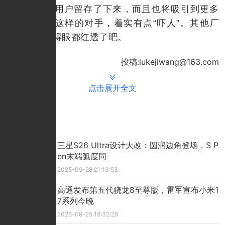
极大地将老用户留存了下来，而且也将吸引到更多
的新用户。这样的对手，着实有点“吓人”。其他厂
商，估计看得眼都红透了吧。
投稿:lukejiwang@163.com
点击展开全文
推荐文章
三星S26 Ultra设计大改：圆润边角登场，S P
en末端弧度同
2025-09-28 21:13:53
高通发布第五代骁龙8至尊版，雷军宣布小米1
7系列今晚
2025-09-25 19:32:28