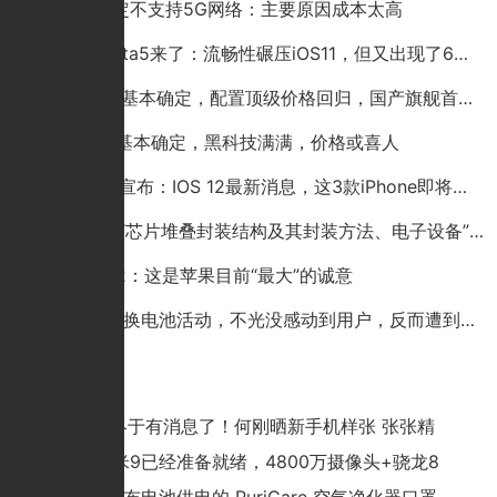
小米9确定不支持5G网络：主要原因成本太高
iOS12 beta5来了：流畅性碾压iOS11，但又出现了6个新BUG
iPhone 9基本确定，配置顶级价格回归，国产旗舰首当其冲？别逗
iPhone9基本确定，黑科技满满，价格或喜人
苹果突然宣布：IOS 12最新消息，这3款iPhone即将淘汰
华为公布“芯片堆叠封装结构及其封装方法、电子设备”专利
苹果ios12：这是苹果目前“最大”的诚意
小米49元换电池活动，不光没感动到用户，反而遭到用户吐槽！
猜你喜欢
华为P60终于有消息了！何刚晒新手机样张 张张精
惊喜！小米9已经准备就绪，4800万摄像头+骁龙8