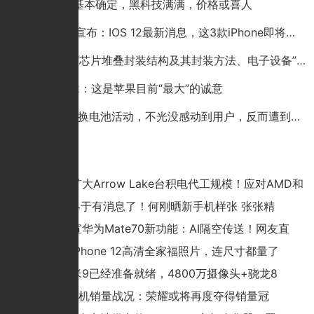
iPhone9基本确定，黑科技满满，价格或喜人
苹果突然宣布：IOS 12最新消息，这3款iPhone即将淘汰
华为公布“芯片堆叠封装结构及其封装方法、电子设备”专利
苹果ios12：这是苹果目前“最大”的诚意
小米49元换电池活动，不光没感动到用户，反而遭到用户吐槽！
猜你喜欢
曝Intel将扩大Arrow Lake台积电代工规模！应对AMD和
华为P60终于有消息了！何刚晒新手机样张 张张精
余承东官宣华为Mate70新功能：AI隔空传送！网友直
日媒曝光iPhone 12高清全家福照片，连尺寸都量了
惊喜！小米9已经准备就绪，4800万摄像头+骁龙8
京东618手机销量战况：荣耀或将再度夺得销量冠