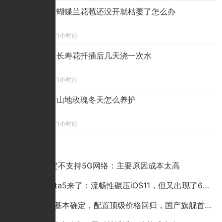
蝴蝶兰花苞还没开就枯萎了怎么办
1小时前
长寿花扦插后几天浇一次水
1小时前
山地玫瑰冬天怎么养护
1小时前
点击排行
小米9确定不支持5G网络：主要原因成本太高
iOS12 beta5来了：流畅性碾压iOS11，但又出现了6个新BUG
iPhone 9基本确定，配置顶级价格回归，国产旗舰首当其冲？别逗