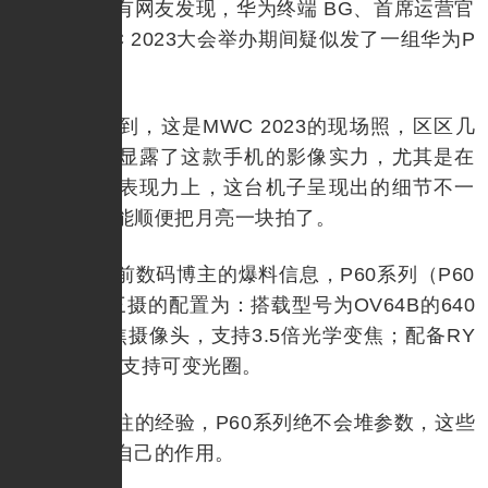
近日，有网友发现，华为终端 BG、首席运营官
何刚在MWC 2023大会举办期间疑似发了一组华为P
60的样张。
可以看到，这是MWC 2023的现场照，区区几
张照片已经显露了这款手机的影像实力，尤其是在
中长焦段的表现力上，这台机子呈现出的细节不一
般，甚至还能顺便把月亮一块拍了。
而据此前数码博主的爆料信息，P60系列（P60
Pro）后置三摄的配置为：搭载型号为OV64B的640
0万像素长焦摄像头，支持3.5倍光学变焦；配备RY
YB传感器，支持可变光圈。
按照以往的经验，P60系列绝不会堆参数，这些
镜头势必有自己的作用。