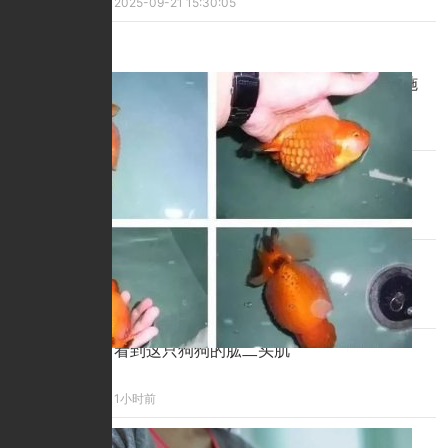
2025-09-21 15:30:05
精彩看点
金鱼立鳞病：病因、危害、预防与治疗措施
1小时前
金毛快生产前有什么预兆
1小时前
血鹦鹉鱼的正确养护方法
1小时前
看到这只狗狗的肱二头肌
1小时前
猫的智商有多高