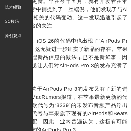
品或将迎来更新。早在今年五月，就有开发者在苹
技术经验
果的软件更新中捕捉到了一丝端倪，他们发现了与Ai
rPods Pro 3相关的代码变动。这一发现迅速引起了
3C数码
媒体和消费者的关注。
原创观点
紧接着，iOS 26的代码中也出现了“AirPods Pr
o 3”的字眼，这无疑进一步证实了新品的存在。苹果
在代码中预埋新品信息的做法早已不是新鲜事，因
此，这一发现让人们对AirPods Pro 3的发布充满了
期待。
近日，关于AirPods Pro 3的发布又有了新的进
展。据外媒MacRumors报道，在苹果最新更新的代
码库中，一款代号为“8239”的未发布音频产品浮出
水面。这一代号与苹果旗下现有的AirPods和Beats
耳机均不匹配，因此，业内普遍认为，这极有可能
就是即将发布的AirPods Pro 3。