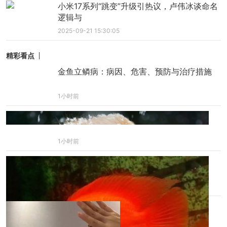
小米17系列“跳变”升级引热议，卢伟冰谈命名
逻辑与
2025-09-21 15:30:05
精彩看点
金鱼立鳞病：病因、危害、预防与治疗措施
1小时前
金毛快生产前有什么预兆
1小时前
血鹦鹉鱼的正确养护方法
1小时前
看到这只狗狗的肱二头肌