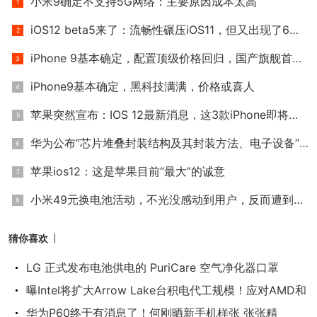
小米9确定不支持5G网络：主要原因成本太高
iOS12 beta5来了：流畅性碾压iOS11，但又出现了6个新BUG
iPhone 9基本确定，配置顶级价格回归，国产旗舰首当其冲？别逗
iPhone9基本确定，黑科技满满，价格或喜人
苹果突然宣布：IOS 12最新消息，这3款iPhone即将淘汰
华为公布“芯片堆叠封装结构及其封装方法、电子设备”专利
苹果ios12：这是苹果目前“最大”的诚意
小米49元换电池活动，不光没感动到用户，反而遭到用户吐槽！
猜你喜欢
LG 正式发布电池供电的 PuriCare 空气净化器口罩
曝Intel将扩大Arrow Lake台积电代工规模！应对AMD和
华为P60终于有消息了！何刚晒新手机样张 张张精