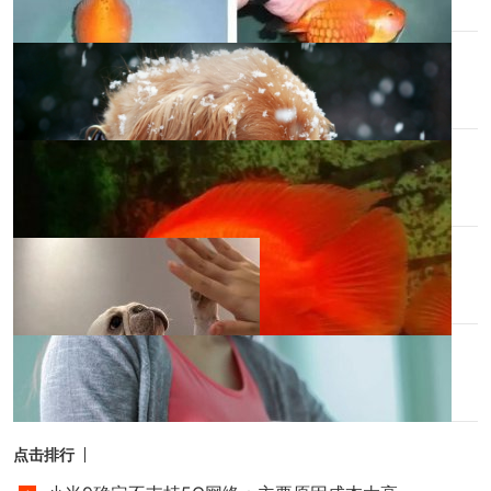
1小时前
金毛快生产前有什么预兆
1小时前
血鹦鹉鱼的正确养护方法
1小时前
看到这只狗狗的肱二头肌
1小时前
猫的智商有多高
1小时前
点击排行