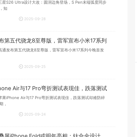
同
星S26 Ultra设计大改：圆润边角登场，S Pen末端弧度同步
日，知
2025-09-28
21:13:53
布第五代骁龙8至尊版，雷军宣布小米17系列
高通发布第五代骁龙8至尊版，雷军宣布小米17系列今晚首发
2025-09-25
19:32:28
hone Air与17 Pro弯折测试表现佳，跌落测试
碎
果iPhone Air与17 Pro弯折测试表现佳，跌落测试却难防碎
近期，
2025-09-24
20:17:28
屏iPhone Fold或明年亮相：钛合金设计，