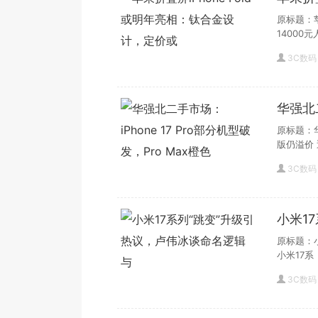
定价或
原标题：苹
14000
3C数码
华强北二
Pro 
原标题：华
版仍溢价
3C数码
小米1
原标题：
小米17系
3C数码