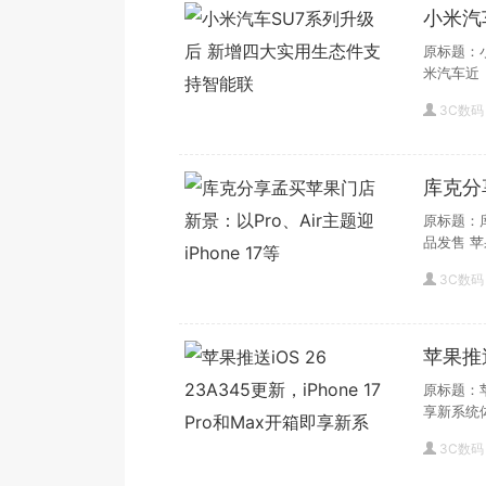
小米汽
智能联
原标题：
米汽车近
3C数码
库克分
iPhon
原标题：库
品发售 苹
3C数码
苹果推送i
Max
原标题：苹果
享新系统
3C数码