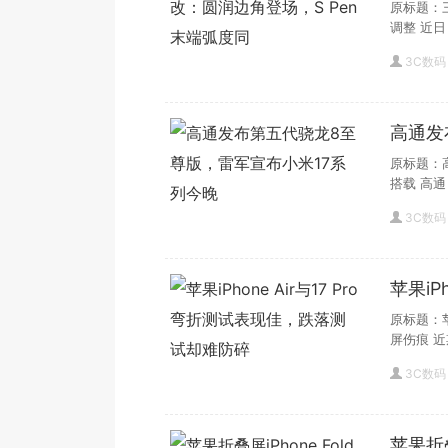
端弧度
原标题：三
调整 近
3C数码
高通发
今晚
原标题：
搭载 高通
3C数码
苹果iP
却难防
原标题：苹
屏伤痕 
3C数码
苹果折叠