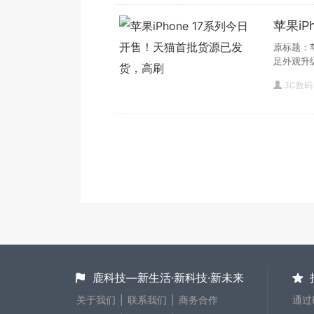
苹果i
货，高
原标题：苹
足外观升
3C数码
鹿科技—新生活·新科技·新未来
关于我们
|
联系我们
|
商务合作
通过