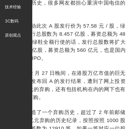
额也创造了历史，很多网友都担心重演中国电信的
技术经验
破发过程。
3C数码
中国移动此次 A 股发行价为 57.58 元 / 股，绿
鞋行使前发行总股数为 8.457 亿股，募资总额为 48
原创观点
6.95 亿元；绿鞋全额行使的话，发行总股数将扩大
倒 9.72555 亿股，募资总额为 560 亿元，也是国内
金额最大的 IPO。
然而 12 月 27 日晚间，在港股万亿市值的巨无
霸中国移动发布回 A 的发行结果，遭到了网上投资
者 7.43 亿元的弃购，还有包括机构在内的网下也有
1270 万元弃购。
这又创造了一个弃购历史，超过了 2 年前邮储
银行 6.53 亿元弃购的历史纪录，按照按照 1000 股
一签，弃购签数为 12910 签，如果一签对应一位投