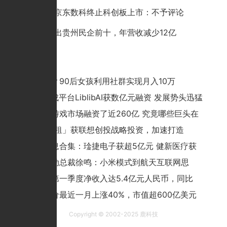
京东回应京东数科终止科创板上市：不予评论
老干妈跌出贵州民企前十，年营收减少12亿
猜你喜欢
创业很难？90后女孩利用社群实现月入10万
AI图像生成平台LiblibAI获数亿元融资 发展势头迅猛
过去一年游戏市场融资了近260亿 究竟哪些巨头在
「小熊 U 租」获联想创投战略投资，加速打造
投融资消息合集：琻捷电子获超5亿元 健新医疗获
原猎豹移动总裁徐鸣：小米模式到航天互联网思
网易有道第一季度净收入达5.4亿元人民币，同比
特斯拉股价最近一月上涨40%，市值超600亿美元
Copyright © 2002-2025 鹿科技