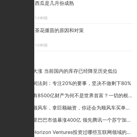
西瓜是几月份成熟
1小时前
茶花僵苗的原因和对策
1小时前
点击排行
铜价突然大涨 当前国内的库存已经降至历史低位
巴菲特时间法则：专注20%的要事，坚决不做剩下80%
李嘉诚拥有8500亿财产为何不是世界首富？一切的根源来自于19
哈罗上线顺风车，拿巨额融资，你还会为顺风车买单吗？
刚刚！阿里巴巴市值暴涨400亿 领先腾讯一个苏宁加两个唯品会
李嘉诚的Horizon Ventures投资过哪些互联网领域的科技公司？