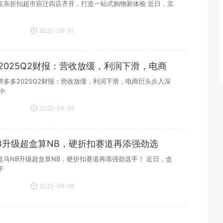
京东折扣超市宿迁四店齐开，打造一站式购物新体验 近日，京
2025-08-31
18:57:57
2025Q2财报：营收放缓，利润下滑，电商
入
拼多多2025Q2财报：营收放缓，利润下滑，电商巨头步入深
中
2025-08-29
20:15:02
B升级超盒算NB，硬折扣赛道再添强劲选
盒马NB升级超盒算NB，硬折扣赛道再添强劲选手！ 近日，盒
平
2025-08-29
20:13:57