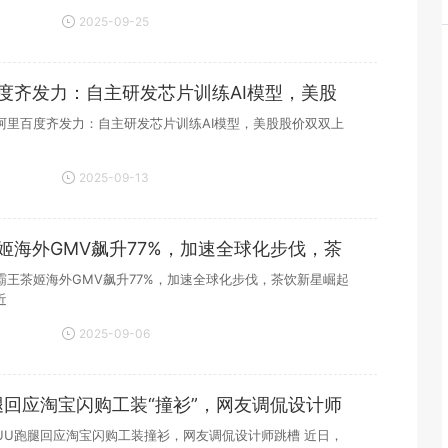
2025-09-25
19:28:00
百度齐发力：自主研发芯片训练AI模型，美股
​阿里百度齐发力：自主研发芯片训练AI模型，美股股价双双上
2025-09-13
16:45:57
姬海外GMV飙升77%，加速全球化步伐，茶
崛
霸王茶姬海外GMV飙升77%，加速全球化步伐，茶饮新星崛起
近
2025-09-06
17:21:11
腿回应淘宝闪购工装“撞衫”，网友调侃设计师
UU跑腿回应淘宝闪购工装撞衫，网友调侃设计师跳槽 近日，