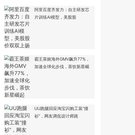
​阿里百度齐发力：自主研发芯
片训练AI模型，美股股
霸王茶姬海外GMV飙升77%，
加速全球化步伐，茶饮新星崛
UU跑腿回应淘宝闪购工装“撞
衫”，网友调侃设计师跳