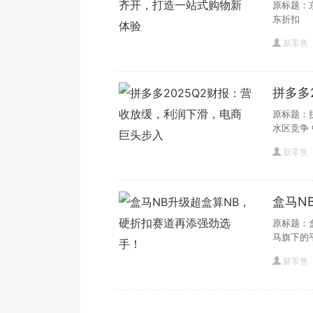
验
原标题：
东折扣
新零售
拼多多
巨头步
原标题：
水区竞争 
新零售
盒马N
手！
原标题：
马旗下的
新零售