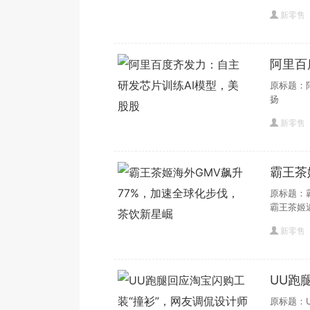
新零售
​阿里
股
原标题：
扬​
新零售
霸王茶
饮新星
原标题：
霸王茶姬
新零售
UU跑
跳
原标题：