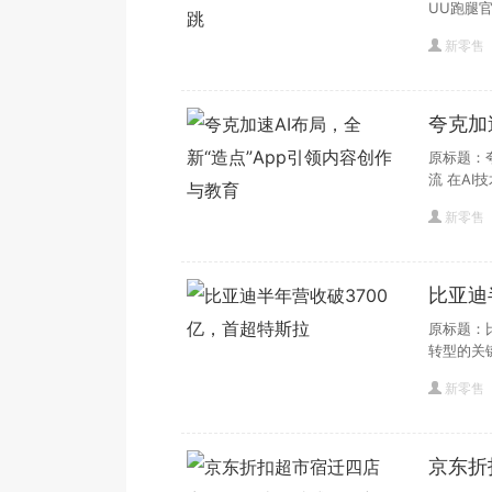
UU跑腿
新零售
夸克加
育
原标题：
流 在AI技
新零售
比亚迪
原标题：
转型的关
新零售
京东折