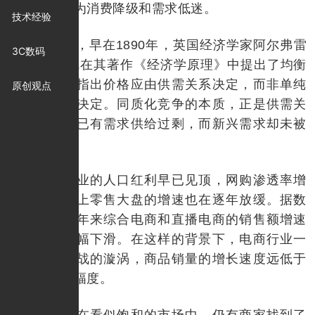
场信号，认为消费降级和需求低迷。
技术经验
实际上，早在1890年，英国经济学家阿尔弗雷
3C数码
德·马歇尔就在其著作《经济学原理》中提出了均衡
价格理论，指出价格应由供需关系决定，而非单纯
原创观点
由劳动成本决定。同质化竞争的本质，正是供需关
系的错配：已有需求供给过剩，而新兴需求却未被
充分挖掘。
电商行业的人口红利早已见顶，网购渗透率增
长缓慢，网上零售大盘的增速也在逐年放缓。据数
据显示，近年来综合电商和直播电商的销售额增速
均出现了大幅下滑。在这样的背景下，电商行业一
度陷入价格战的漩涡，商品销量的增长速度远低于
价格下探的幅度。
然而，在看似饱和的市场中，仍有商家找到了