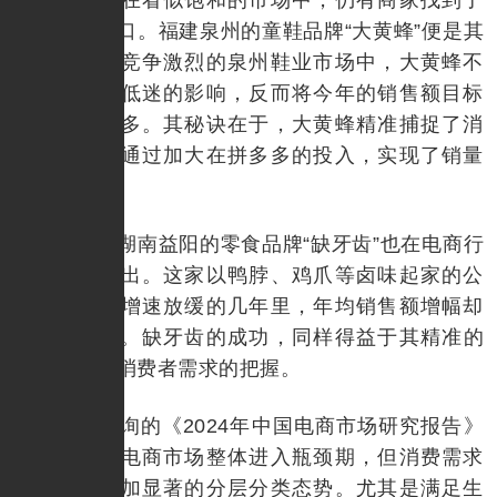
增长的突破口。福建泉州的童鞋品牌“大黄蜂”便是其
中之一。在竞争激烈的泉州鞋业市场中，大黄蜂不
仅未受行业低迷的影响，反而将今年的销售额目标
上调了三倍多。其秘诀在于，大黄蜂精准捕捉了消
费者需求，通过加大在拼多多的投入，实现了销量
的逆势增长。
同样，湖南益阳的零食品牌“缺牙齿”也在电商行
业中脱颖而出。这家以鸭脖、鸡爪等卤味起家的公
司，在电商增速放缓的几年里，年均销售额增幅却
超过了50%。缺牙齿的成功，同样得益于其精准的
市场定位和消费者需求的把握。
艾瑞咨询的《2024年中国电商市场研究报告》
显示，中国电商市场整体进入瓶颈期，但消费需求
却呈现出更加显著的分层分类态势。尤其是满足生