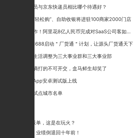
顺丰快递员与京东快递员相比哪个待遇好？
京东到家“轻松购”、自助收银将进驻100商家2000门店
又一大动作！阿里花8亿人民币完成对SaaS公司客如云的收购
阿里巴巴1688启动＂厂货通＂计划，让源头厂货通天下
阿里本地生活调整为三大事业群和三大事业部
美团和滴滴打的不可开交，盒马鲜生却笑了
京东健康App安卓测试版上线
跨境电商试点城市名单
猜你喜欢
美团强制派单，这是在玩火？
宝洁退市，业绩倒退回十年前！