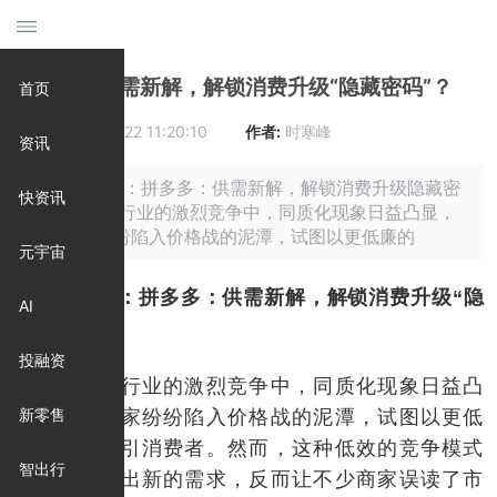
拼多多：供需新解，解锁消费升级“隐藏密码”？
首页
时间:
2025-06-22 11:20:10
作者:
时寒峰
资讯
摘要: 原标题：拼多多：供需新解，解锁消费升级隐藏密
快资讯
码？ 在电商行业的激烈竞争中，同质化现象日益凸显，
众多商家纷纷陷入价格战的泥潭，试图以更低廉的
元宇宙
原标题：拼多多：供需新解，解锁消费升级“隐
AI
藏密码”？
投融资
在电商行业的激烈竞争中，同质化现象日益凸
显，众多商家纷纷陷入价格战的泥潭，试图以更低
新零售
廉的价格吸引消费者。然而，这种低效的竞争模式
智出行
并未能创造出新的需求，反而让不少商家误读了市