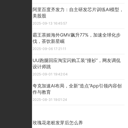
​阿里百度齐发力：自主研发芯片训练AI模型，
美股股
2025-09-13 16:45:57
霸王茶姬海外GMV飙升77%，加速全球化步
伐，茶饮新星崛
2025-09-06 17:21:11
UU跑腿回应淘宝闪购工装“撞衫”，网友调侃
设计师跳
2025-09-01 19:42:04
夸克加速AI布局，全新“造点”App引领内容创
作与教育
2025-08-31 19:01:24
精彩看点
玫瑰花老桩发芽后怎么养