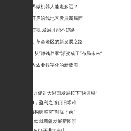
娃哈哈跨界做机器人能走多远？
合安高铁开启沿线地区发展新局面
短视频不短视 发展才能不短路
瑞梅铁路，革命老区的新发展之路
B站游戏：从“赚钱养家”渐变成了“布局未来”
拼多多驶入农业数字化的新蓝海
猜你喜欢
“两线一站”力促进大湘西发展按下“快进键”
顺风车重归，盈利之道仍旧艰难
铁路运输结构调整需“对症下药”
互联互通，绘就新疆发展新图景
“绿巨人”动车组开进大凉山