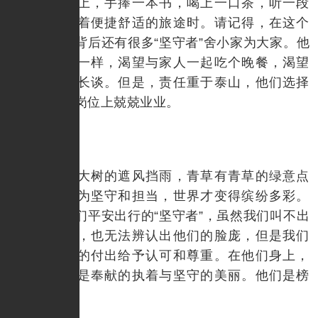
飞驰的高铁上，手捧一本书，喝上一口茶，听一段
音乐，享受着便捷舒适的旅途时。请记得，在这个
时刻，我们背后还有很多“坚守者”舍小家为大家。他
们，和你我一样，渴望与家人一起吃个晚餐，渴望
与父母促膝长谈。但是，责任重于泰山，他们选择
了在自己的岗位上兢兢业业。
大树有大树的遮风挡雨，青草有青草的绿意点
缀，正是因为坚守和担当，世界才变得缤纷多彩。
这些保障我们平安出行的“坚守者”，虽然我们叫不出
他们的名字，也无法辨认出他们的脸庞，但是我们
应该对他们的付出给予认可和尊重。在他们身上，
我们看到的是奉献的执着与坚守的美丽。他们是榜
样，是楷模。