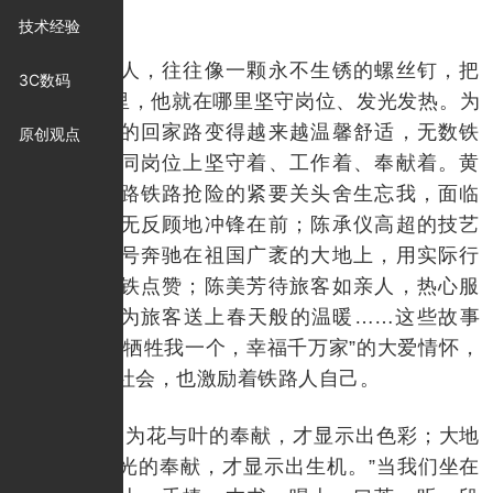
技术经验
敬业的人，往往像一颗永不生锈的螺丝钉，把
3C数码
他“拧”在哪里，他就在哪里坚守岗位、发光发热。为
了让游子们的回家路变得越来越温馨舒适，无数铁
原创观点
路职工在不同岗位上坚守着、工作着、奉献着。黄
伟在宝成铁路铁路抢险的紧要关头舍生忘我，面临
生死考验义无反顾地冲锋在前；陈承仪高超的技艺
驾驶着复兴号奔驰在祖国广袤的大地上，用实际行
动为中国高铁点赞；陈美芳待旅客如亲人，热心服
务几十载，为旅客送上春天般的温暖……这些故事
无不诠释着“牺牲我一个，幸福千万家”的大爱情怀，
不仅感动着社会，也激励着铁路人自己。
“季节因为花与叶的奉献，才显示出色彩；大地
因为雨露阳光的奉献，才显示出生机。”当我们坐在