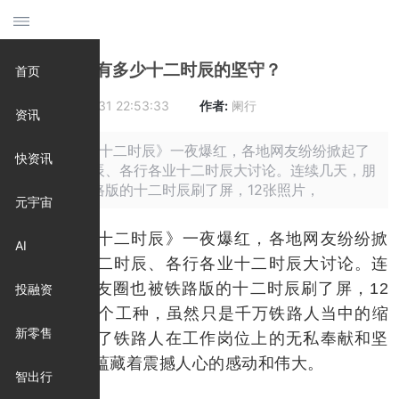
旅途背后还有多少十二时辰的坚守？
首页
时间:
2019-07-31 22:53:33
作者:
阑行
资讯
摘要: 《长安十二时辰》一夜爆红，各地网友纷纷掀起了
快资讯
全国十二时辰、各行各业十二时辰大讨论。连续几天，朋
友圈也被铁路版的十二时辰刷了屏，12张照片，
元宇宙
《长安十二时辰》一夜爆红，各地网友纷纷掀
AI
起了全国十二时辰、各行各业十二时辰大讨论。连
续几天，朋友圈也被铁路版的十二时辰刷了屏，12
投融资
张照片，12个工种，虽然只是千万铁路人当中的缩
新零售
影，却展现了铁路人在工作岗位上的无私奉献和坚
守，平凡中蕴藏着震撼人心的感动和伟大。
智出行