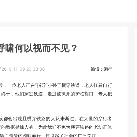
呼啸何以视而不见？
019-11-09 20:33:38
编辑：阑行
，一位老人正在“指导”小孙子横穿铁道，老人扛着自行
，终于，他们穿过铁道，走过被扒开的护栏豁口，老人把
）
都会出现且横穿铁路的人从未断过。在大量的穿行者
样的数据是惊人的，为此我们不免为横穿铁路的老幼群体
要铤而走险的跨轨而行，这引起了社会的广泛关注。