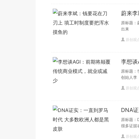
蔚来李
鱼的
原标题：
出来
原创观
李想谈
原标题：
创始人李
原创观
DNA
肤
原标题：
很多证据
原创观