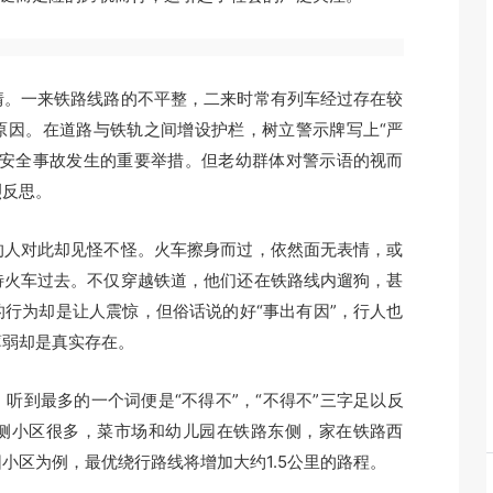
。一来铁路线路的不平整，二来时常有列车经过存在较
原因。在道路与铁轨之间增设护栏，树立警示牌写上“严
止安全事故发生的重要举措。但老幼群体对警示语的视而
烈反思。
人对此却见怪不怪。火车擦身而过，依然面无表情，或
待火车过去。不仅穿越铁道，他们还在铁路线内遛狗，甚
行为却是让人震惊，但俗话说的好“事出有因”，行人也
薄弱却是真实存在。
到最多的一个词便是“不得不”，“不得不”三字足以反
侧小区很多，菜市场和幼儿园在铁路东侧，家在铁路西
小区为例，最优绕行路线将增加大约1.5公里的路程。