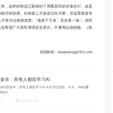
举，这样的情况已影响到了周围居民的衣食住行，这是
门能尽快协调，在铁路上方架设过街天桥，并设置坡道等
不再为过铁路发愁。“道路千万条，安全第一条”，居民
此也希望广大居民增强安全意识，不要再以身犯险。（陈
投稿邮箱：lukejiwang@163.com
苏姿丰：所有人都应学习AI
MD苏姿丰：所有人都应学习AI 4月15日消息，今天，AMD董
席执行
点
2025-04-15
21:20:10