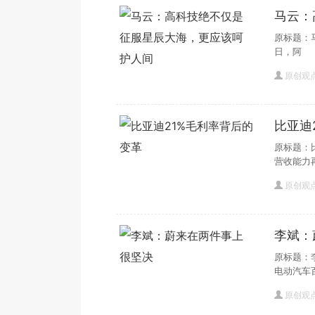
马云：
人间
原标题：
日，阿
原创观
比亚迪
原标题：比
营收能力
原创观
李斌：
原标题：
电动汽车
原创观