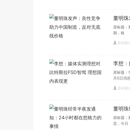
董明珠
价格
原标题：
期，格
原创观
李想：
表现更
原标题：
月5日消
原创观
董明珠
原标题：
息，今日