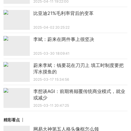
2025-04-11 19:22:00
从智能座舱，到高速NOA，再到城市无图智
驾，可以清晰地看到汽车变革的路径。
比亚迪21%毛利率背后的变革
长城新能源转型晚于老对手比亚迪，智能化进
2025-04-02 20:25:22
程不如新势力，长城苦等一款爆款车型。
李斌：蔚来在两件事上很坚决
为何是苦等，因为长城汽车在智能化领域困住
2025-03-30 18:09:41
了自己。
蔚来李斌：钱要花在刀刃上 填工时制度要把
浑水摸鱼的
从与毫末智行的合作，到与华为的意向合作，
2025-03-17 15:34:56
再到对高通和英伟达芯片的依赖，长城汽车似乎一
直在探索和摇摆。
李想谈AGI：前期将颠覆传统商业模式，就业
或减少
毫末智行自2019年成立以来，便与长城汽车紧
2025-03-11 20:47:25
密相连。作为长城汽车智能驾驶前瞻部的“脱胎换
精彩看点
骨”，长城汽车不仅是毫末智行的实控人魏建军的重
网易大神第五人格头像框怎么领
要持股对象，更是其乘用车智能驾驶产品的唯一客