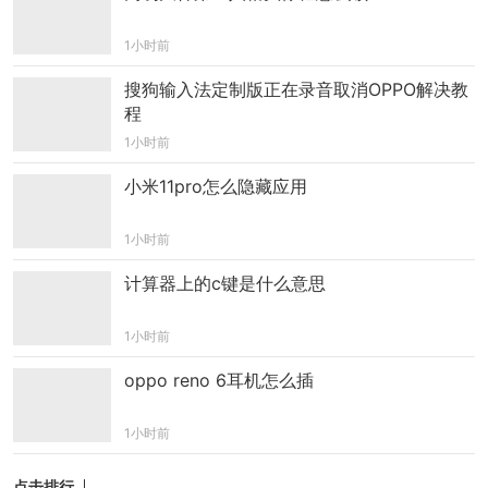
户。
1小时前
截至2024年3月，魏牌旗下的拿铁、摩卡、玛奇
搜狗输入法定制版正在录音取消OPPO解决教
朵等车型，长城汽车旗下的哈弗、坦克、欧拉、长
程
城皮卡等多个品牌的部分20余款车型，均搭载了毫
1小时前
末智行的智能驾驶系统。
小米11pro怎么隐藏应用
在自动驾驶技术的研发与发展中，数据的支持
1小时前
和积累至关重要。但遗憾的是，长城汽车在新能源
计算器上的c键是什么意思
车型的销量占比上并不理想。数据显示，长城汽车2
023全年销量123万辆，其中新能源销量26.2万辆，
1小时前
仅占比21.28%。
oppo reno 6耳机怎么插
转型失利导致毫末智行的智驾数据难以起量。
1小时前
同时，由于与长城汽车的深度绑定，许多车企对毫
末智行产生了戒备心理，使其在获取外部数据资源
点击排行