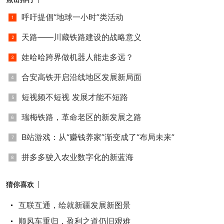
方面面临困难。
呼吁提倡“地球一小时”类活动
长城汽车是毫末智行的唯一，但毫末智行在长
天路——川藏铁路建设的战略意义
城汽车眼里并非无可替代。随着时间推移，长城汽
娃哈哈跨界做机器人能走多远？
车开始寻求与华为的合作，同时，在芯片的采用
上，从原先采用的10.5TOPS算力芯片，转向高通36
合安高铁开启沿线地区发展新局面
0TOPS算力芯片，进而又采纳了英伟达的Drive Ori
短视频不短视 发展才能不短路
n芯片。这一系列快速的技术更迭，折射出长城汽车
在智能化上所面临的迷茫与不确定性。
瑞梅铁路，革命老区的新发展之路
B站游戏：从“赚钱养家”渐变成了“布局未来”
自特斯拉FSD V12证明了端到端具有可行性
后，国内头部智驾公司、车企几乎同时宣布向端到
拼多多驶入农业数字化的新蓝海
端技术架构演进。2023年初，元戎启行开始投入研
发端到端模型。
猜你喜欢
互联互通，绘就新疆发展新图景
知情人士告诉虎嗅，“长城汽车与元戎启行的合
顺风车重归，盈利之道仍旧艰难
作从测试到落地仅用了8个月的时间，双方开始接触