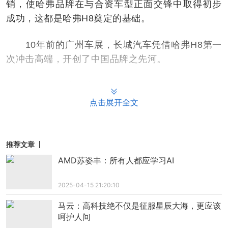
销，使哈弗品牌在与合资车型正面交锋中取得初步
成功，这都是哈弗H8奠定的基础。
10年前的广州车展，长城汽车凭借哈弗H8第一
次冲击高端，开创了中国品牌之先河。
10年后的广州车展，长城汽车凭借魏牌蓝山，
决心从高端向AI智能化转型。
点击展开全文
魏建军为什么要这么做？
推荐文章
作为一家赌上了长城汽车创始人魏建军姓氏的
AMD苏姿丰：所有人都应学习AI
品牌，更是中国第一个豪华SUV品牌，此役，魏建
军要靠蓝山，救魏牌。
2025-04-15 21:20:10
马云：高科技绝不仅是征服星辰大海，更应该
智能化上的“断舍离”
呵护人间