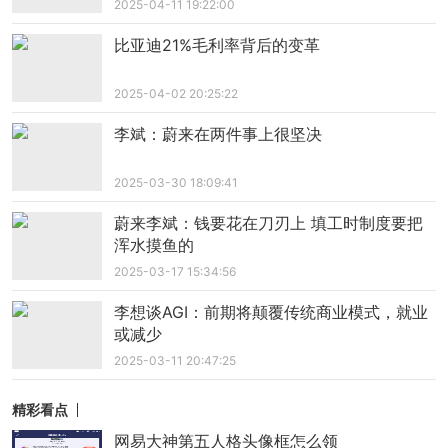
2025-04-11 19:22:00
比亚迪21%毛利率背后的变革
2025-04-02 20:25:22
李斌：蔚来在两件事上很坚决
2025-03-30 18:09:41
蔚来李斌：钱要花在刀刃上 填工时制度要把
浑水摸鱼的
以横店影视城为首的景区，纷纷推出多项惠民
2025-03-17 15:34:56
政策，如酒店住宿送景区门票、学生半价优惠等，
进一步激发消费活力。并且高铁主题专项活动成为
李想谈AGI：前期将颠覆传统商业模式，就业
或减少
拓展市场的重要手段，从上海、南京出发的“沉浸式
2025-03-11 20:47:25
影视主题旅游列车”活动，全网曝光量超过6000万，
有效推广了横店品牌，也带动了周边商业发展。
精彩看点
网易大神第五人格头像框怎么领
杭温高铁开通一周年，已成为一条真正的“黄金