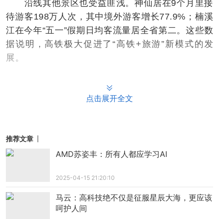
沿线其他景区也受益匪浅。神仙居在9个月里接
待游客198万人次，其中境外游客增长77.9%；楠溪
江在今年“五一”假期日均客流量居全省第二。这些数
据说明，高铁极大促进了“高铁+旅游”新模式的发
展。
促进影视文化传播，扩大中国文化影响力。杭
温高铁特别强化了横店作为影视文化基地的地位。
点击展开全文
横店影视城借助高铁网络，积极打造“影视+文旅+体
验”深度融合的模式。高铁让更多剧组愿意来横店拍
摄，从南京、上海、杭州、苏州等大城市到达横店
推荐文章
的时间，通过高铁大大压缩。
AMD苏姿丰：所有人都应学习AI
2025-04-15 21:20:10
马云：高科技绝不仅是征服星辰大海，更应该
呵护人间