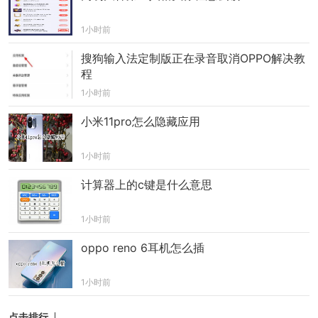
通道”。它改善了浙江中部的交通，促进了旅游，弘
1小时前
扬了文化，带动了经济，是交通强国战略在浙江的
搜狗输入法定制版正在录音取消OPPO解决教
生动实践。未来，随着更多高铁网络的完善，杭温
程
高铁将继续发挥纽带作用，推动“影视+文旅+体
1小时前
验”深度融合，为区域发展注入持久动力。（陈震
离）
小米11pro怎么隐藏应用
投稿:lukejiwang@163.com
1小时前
计算器上的c键是什么意思
1小时前
oppo reno 6耳机怎么插
1小时前
点击排行