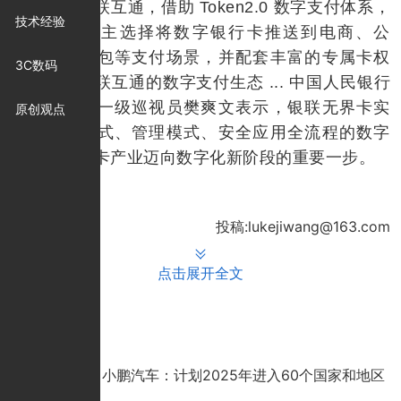
和场景的互联互通，借助 Token2.0 数字支付体系，
技术经验
用户可以自主选择将数字银行卡推送到电商、公
交、手机钱包等支付场景，并配套丰富的专属卡权
3C数码
益，构建互联互通的数字支付生态 ... 中国人民银行
支付结算司一级巡视员樊爽文表示，银联无界卡实
原创观点
现了发卡模式、管理模式、安全应用全流程的数字
化，是银行卡产业迈向数字化新阶段的重要一步。
投稿:lukejiwang@163.com
点击展开全文
推荐文章
小鹏汽车：计划2025年进入60个国家和地区