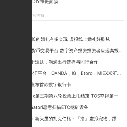
DIY祛斑面膜
1小时前
点击排行
90后董事长的婚礼有多会玩 虚拟线上婚礼好酷炫
MAE数字货币交易平台 数字资产投资投资者应远离投资骗局
为解决这个难题，滴滴出行选择与同行合作
全球5大外汇平台：OANDA﹑IG﹑Etoro﹑MIEX米汇﹑PLUS500
中国银联发布首款数字银行卡
火币Hadax第三期第八轮投票上币结束 TOS夺得第一
僵尸网络Satori恶意扫描ETC挖矿设备
戴上 Meta 新头显的扎克伯格：「撸」虚拟宠物，跟虚拟教练一起