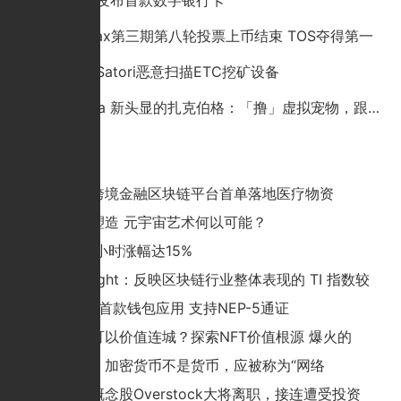
中国银联发布首款数字银行卡
火币Hadax第三期第八轮投票上币结束 TOS夺得第一
僵尸网络Satori恶意扫描ETC挖矿设备
戴上 Meta 新头显的扎克伯格：「撸」虚拟宠物，跟虚拟教练一起
猜你喜欢
湖北获批跨境金融区块链平台首单落地医疗物资
从摹仿到塑造 元宇宙艺术何以可能？
狗狗币24小时涨幅达15%
TokenInsight：反映区块链行业整体表现的 TI 指数较
APEX发布首款钱包应用 支持NEP-5通证
一张图片可以价值连城？探索NFT价值根源 爆火的
南非央行：加密货币不是货币，应被称为“网络
美区块链概念股Overstock大将离职，接连遭受投资