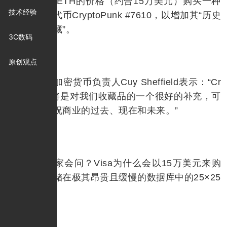
宣布以49.5 ETH的价格（约合15万美元）购买一种
技术经验
区块链艺术代币CryptoPunk #7610，以增加其“历史
商业文物收藏”。
3C数码
原创观点
Visa的加密货币负责人Cuy Sheffield表示：“Cr
yptoPunks将是对我们收藏品的一个很好的补充，可
以描绘和庆祝商业的过去、现在和未来。”
也许大家会问？Visa为什么会以15万美元来购
买，一个存储在极其昂贵且缓慢的数据库中的25×25
像素图像？