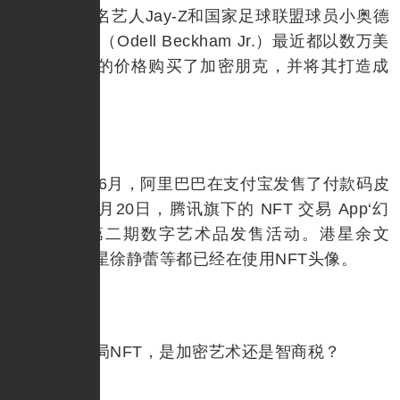
美国知名艺人Jay-Z和国家足球联盟球员小奥德
尔·贝克汉姆（Odell Beckham Jr.）最近都以数万美
元（至少）的价格购买了加密朋克，并将其打造成
推特化身。
2021年6月，阿里巴巴在支付宝发售了付款码皮
肤 NFT ，8月20日，腾讯旗下的 NFT 交易 App‘幻
核’启动了第二期数字艺术品发售活动。港星余文
乐、大陆女星徐静蕾等都已经在使用NFT头像。
Visa入局NFT，是加密艺术还是智商税？