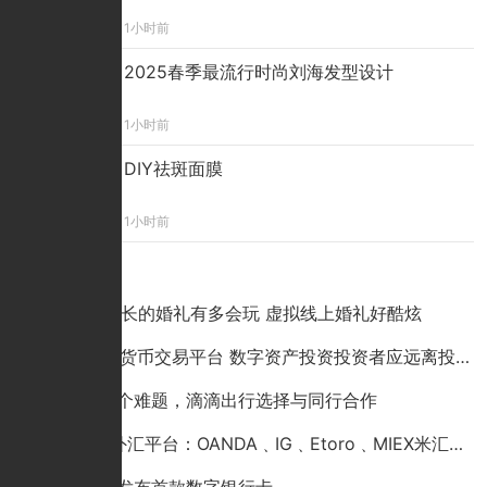
1小时前
2025春季最流行时尚刘海发型设计
1小时前
DIY祛斑面膜
1小时前
点击排行
90后董事长的婚礼有多会玩 虚拟线上婚礼好酷炫
MAE数字货币交易平台 数字资产投资投资者应远离投资骗局
为解决这个难题，滴滴出行选择与同行合作
全球5大外汇平台：OANDA﹑IG﹑Etoro﹑MIEX米汇﹑PLUS500