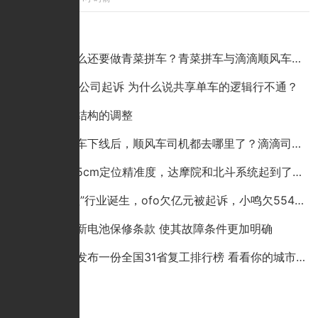
点击排行
滴滴为什么还要做青菜拼车？青菜拼车与滴滴顺风车有啥区别？
ofo遭9家公司起诉 为什么说共享单车的逻辑行不通？
滴滴股权结构的调整
滴滴顺风车下线后，顺风车司机都去哪里了？滴滴司机的回复真
高德展示5cm定位精准度，达摩院和北斗系统起到了举足轻重作用
又一“老赖”行业诞生，ofo欠亿元被起诉，小鸣欠5540万，它欠
特斯拉更新电池保修条款 使其故障条件更加明确
百度地图发布一份全国31省复工排行榜 看看你的城市排在第几名
猜你喜欢