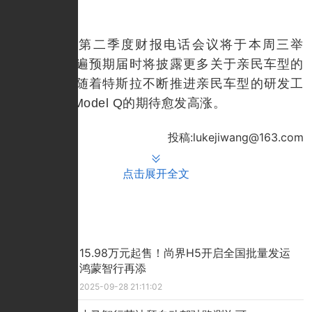
待。
特斯拉第二季度财报电话会议将于本周三举
行，市场普遍预期届时将披露更多关于亲民车型的
细节信息。随着特斯拉不断推进亲民车型的研发工
作，业界对Model Q的期待愈发高涨。
投稿:lukejiwang@163.com
点击展开全文
推荐文章
15.98万元起售！尚界H5开启全国批量发运
鸿蒙智行再添
2025-09-28 21:11:02