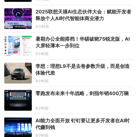
2025联想天禧AI生态伙伴大会：赋能开发者
释放个人AI时代智能体商业潜力
4小时前
暑期办公全能搭档！华硕破晓7S锐龙版，AI
大屏轻薄本一步到位
5小时前
李想：理想L9不是去卷参数升级，而是创造
体验代差
8小时前
零跑发布未来十年战略，剑指年销400万辆
8小时前
AI能力全面开放 钉钉要让更多开发者在AI时
代赚到钱
8小时前