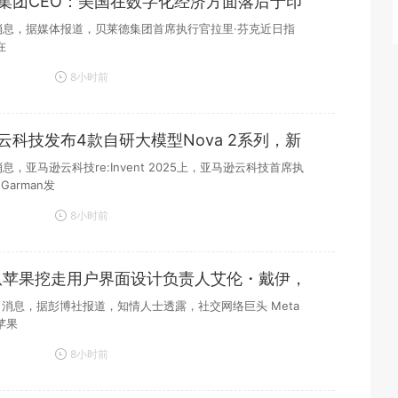
集团CEO：美国在数字化经济方面落后于印
日消息，据媒体报道，贝莱德集团首席执行官拉里·芬克近日指
在
8小时前
云科技发布4款自研大模型Nova 2系列，新
款
消息，亚马逊云科技re:Invent 2025上，亚马逊云科技首席执
 Garman发
8小时前
a从苹果挖走用户界面设计负责人艾伦・戴伊，
4 日消息，据彭博社报道，知情人士透露，社交网络巨头 Meta
苹果
8小时前