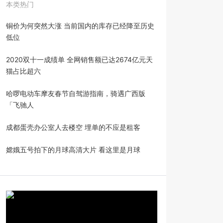
本类热门
铜价为何突然大涨 当前国内的库存已经降至历史
低位
2020双十一成绩单 全网销售额已达2674亿元天
猫占比超六
哈啰电动车摩友春节自驾游指南，骑遇广西版
「飞驰人
成都蛋壳办公室人去楼空 埋单的不应是租客
嫦娥五号拍下的月球高清大片 看这里是月球