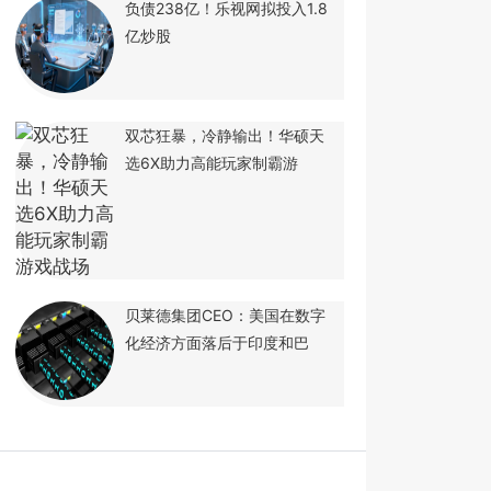
负债238亿！乐视网拟投入1.8
亿炒股
双芯狂暴，冷静输出！华硕天
选6X助力高能玩家制霸游
贝莱德集团CEO：美国在数字
化经济方面落后于印度和巴