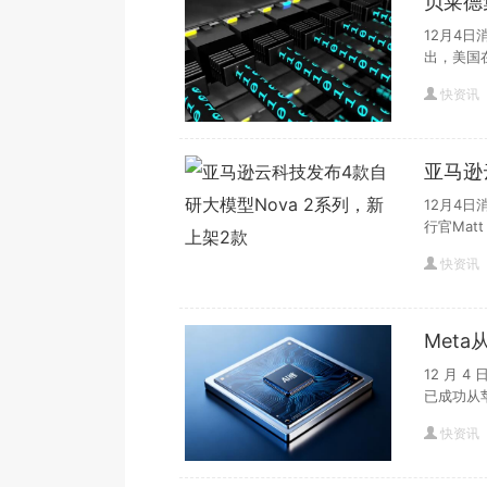
贝莱德
度和巴
12月4
出，美国
快资讯
亚马逊
上架2
12月4日
行官Matt
快资讯
Met
加速
12 月 
已成功从
快资讯