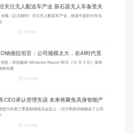
经关注无人配送车产业 新石器无人车备受关
日，央视《正点财经》关注无人配送车产业，报道中提到今年无
业
8小时前
EO纳德拉坦言：公司规模太大，在AI时代竟
 日消息，科技媒体 Windows Report 昨日（12 月 3 日）发布
道称在接
12小时前
车CEO承认管理失误 未来将聚焦具身智能产
理想汽车第三季度财报电话会议上，CEO李想详细阐述了公司
十
12小时前