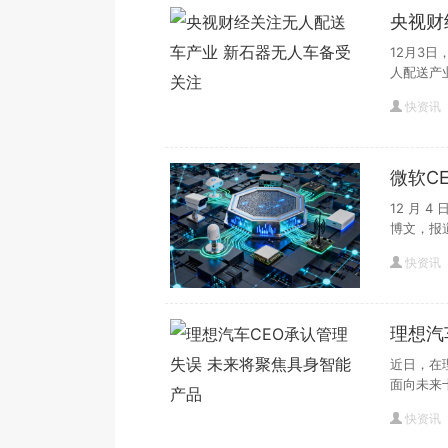
央视财
注
12月3
人配送产
快资讯
微软C
成“巨
12 月 4
博文，报
快资讯
理想汽
品
近日，在
面向未来
快资讯