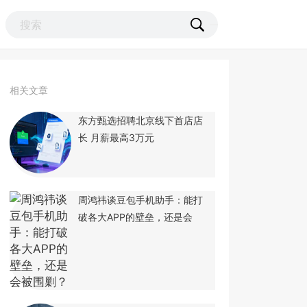
相关文章
东方甄选招聘北京线下首店店
长 月薪最高3万元
周鸿祎谈豆包手机助手：能打
破各大APP的壁垒，还是会