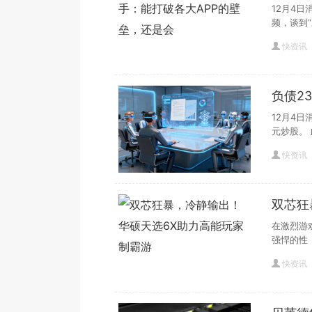
还是会
12月4
频，谈到“
快资讯
负债2
12月4
元炒股。 
快资讯
双芯狂
霸游
在激烈游
强悍的性
快资讯