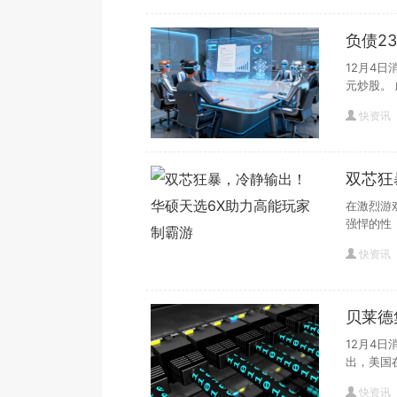
负债2
12月4
元炒股。 
快资讯
双芯狂
霸游
在激烈游
强悍的性
快资讯
贝莱德
度和巴
12月4
出，美国
快资讯