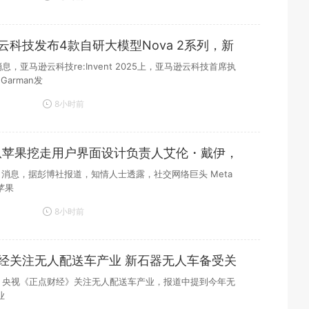
云科技发布4款自研大模型Nova 2系列，新
款
消息，亚马逊云科技re:Invent 2025上，亚马逊云科技首席执
 Garman发
8小时前
a从苹果挖走用户界面设计负责人艾伦・戴伊，
4 日消息，据彭博社报道，知情人士透露，社交网络巨头 Meta
苹果
8小时前
经关注无人配送车产业 新石器无人车备受关
日，央视《正点财经》关注无人配送车产业，报道中提到今年无
业