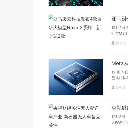
亚马逊
上架2
12月4日
行官Matt
快资讯
Met
加速
12 月 
已成功从
快资讯
央视财
注
12月3
人配送产