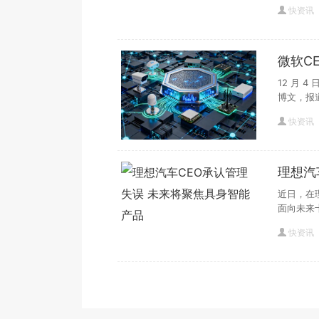
快资讯
微软C
成“巨
12 月 4
博文，报
快资讯
理想汽
品
近日，在
面向未来
快资讯