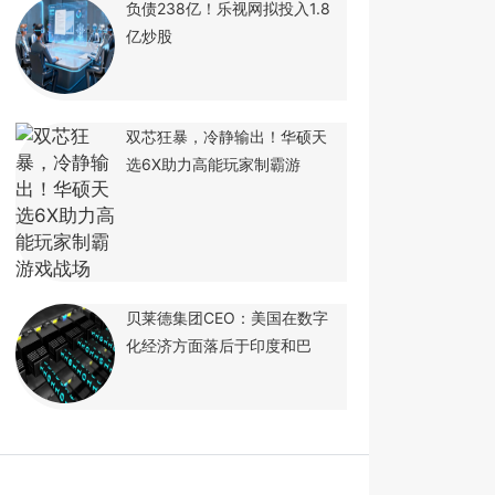
负债238亿！乐视网拟投入1.8
亿炒股
双芯狂暴，冷静输出！华硕天
选6X助力高能玩家制霸游
贝莱德集团CEO：美国在数字
化经济方面落后于印度和巴