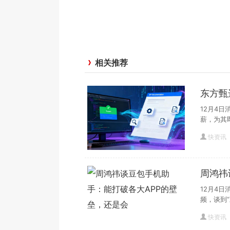
相关推荐
东方甄
12月4
薪，为其
快资讯
周鸿祎
还是会
12月4
频，谈到“
快资讯