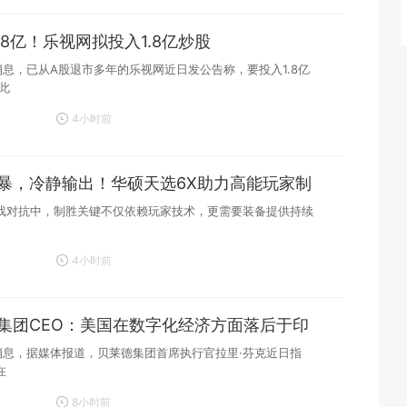
38亿！乐视网拟投入1.8亿炒股
日消息，已从A股退市多年的乐视网近日发公告称，要投入1.8亿
此
4小时前
暴，冷静输出！华硕天选6X助力高能玩家制
戏对抗中，制胜关键不仅依赖玩家技术，更需要装备提供持续
4小时前
集团CEO：美国在数字化经济方面落后于印
日消息，据媒体报道，贝莱德集团首席执行官拉里·芬克近日指
在
8小时前