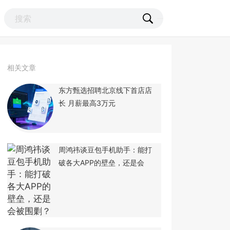
相关文章
东方甄选招聘北京线下首店店
长 月薪最高3万元
周鸿祎谈豆包手机助手：能打
破各大APP的壁垒，还是会