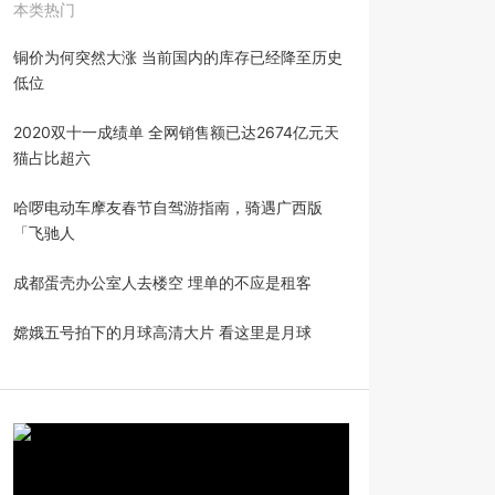
本类热门
铜价为何突然大涨 当前国内的库存已经降至历史
低位
2020双十一成绩单 全网销售额已达2674亿元天
猫占比超六
哈啰电动车摩友春节自驾游指南，骑遇广西版
「飞驰人
成都蛋壳办公室人去楼空 埋单的不应是租客
嫦娥五号拍下的月球高清大片 看这里是月球