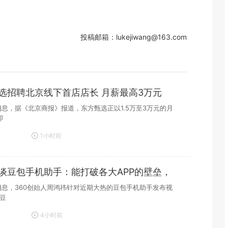
投稿邮箱：lukejiwang@163.com
选招聘北京线下首店店长 月薪最高3万元
日消息，据《北京商报》报道，东方甄选正以1.5万至3万元的月
即
1小时前
谈豆包手机助手：能打破各大APP的壁垒，
日消息，360创始人周鸿祎针对近期大热的豆包手机助手发布视
豆
4小时前