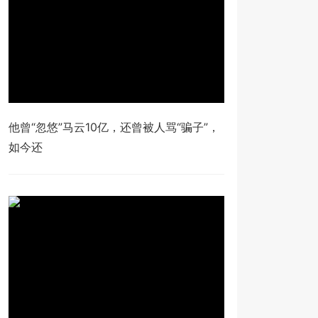
他曾“忽悠”马云10亿，还曾被人骂“骗子”，
如今还