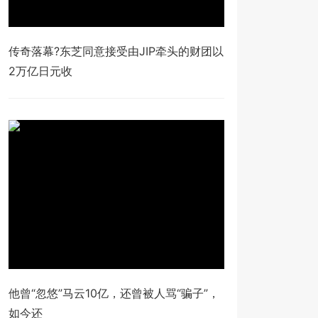
传奇落幕?东芝同意接受由JIP牵头的财团以
2万亿日元收
他曾“忽悠”马云10亿，还曾被人骂“骗子”，
如今还