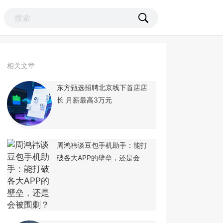
相关文章
东方甄选招聘北京线下首店店
长 月薪最高3万元
周鸿祎谈豆包手机助手：能打
破各大APP的壁垒，还是会