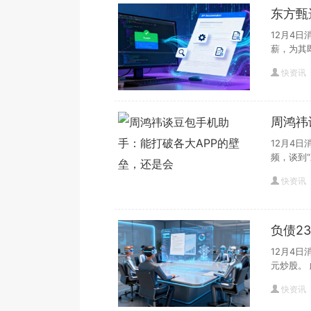
东方甄
12月4
薪，为其
快资讯
周鸿祎
还是会
12月4
频，谈到“
快资讯
负债2
12月4
元炒股。 
快资讯