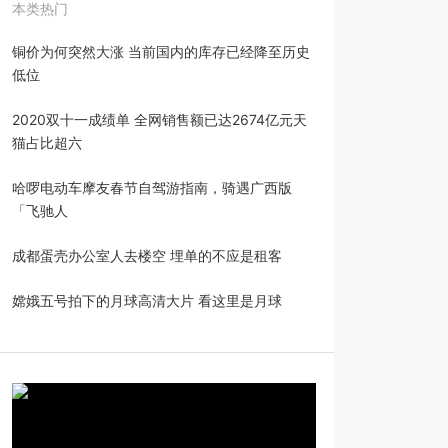
本类热门
铜价为何突然大涨 当前国内的库存已经降至历史
低位
2020双十一成绩单 全网销售额已达2674亿元天
猫占比超六
哈啰电动车摩友春节自驾游指南，骑遇广西版
「飞驰人
成都蛋壳办公室人去楼空 埋单的不应是租客
嫦娥五号拍下的月球高清大片 看这里是月球