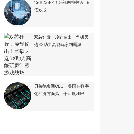
负债238亿！乐视网拟投入1.8
亿炒股
双芯狂暴，冷静输出！华硕天
选6X助力高能玩家制霸游
贝莱德集团CEO：美国在数字
化经济方面落后于印度和巴