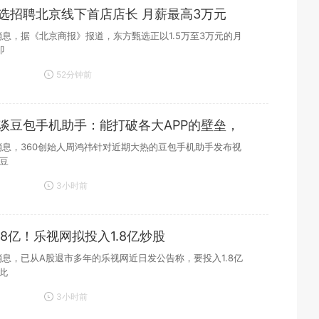
选招聘北京线下首店店长 月薪最高3万元
日消息，据《北京商报》报道，东方甄选正以1.5万至3万元的月
即
52分钟前
谈豆包手机助手：能打破各大APP的壁垒，
日消息，360创始人周鸿祎针对近期大热的豆包手机助手发布视
豆
3小时前
38亿！乐视网拟投入1.8亿炒股
日消息，已从A股退市多年的乐视网近日发公告称，要投入1.8亿
此
3小时前