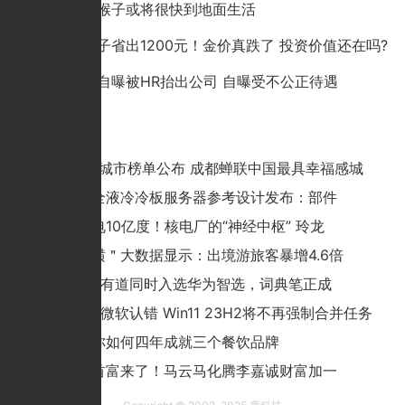
研究表明猴子或将很快到地面生活
一个金镯子省出1200元！金价真跌了 投资价值还在吗?
虎牙员工自曝被HR抬出公司 自曝受不公正待遇
猜你喜欢
2022幸福城市榜单公布 成都蝉联中国最具幸福感城
全球首个全液冷冷板服务器参考设计发布：部件
每年可发电10亿度！核电厂的“神经中枢” 玲龙
＂航旅纵横＂大数据显示：出境游旅客暴增4.6倍
阿尔法蛋&有道同时入选华为智选，词典笔正成
被喷2年后微软认错 Win11 23H2将不再强制合并任务
新拍档教你如何四年成就三个餐饮品牌
全球超级首富来了！马云马化腾李嘉诚财富加一