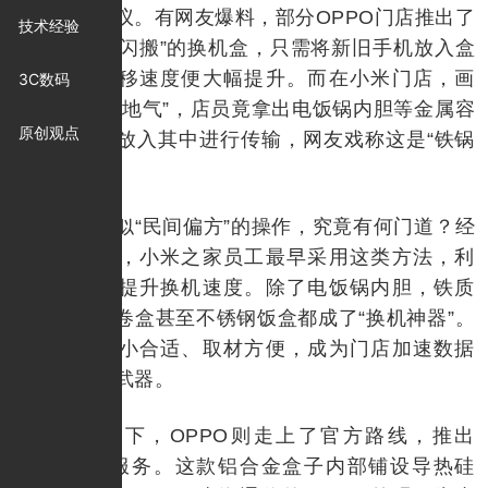
引发网友热议。有网友爆料，部分OPPO门店推出了
技术经验
一款名为“O闪搬”的换机盒，只需将新旧手机放入盒
中，数据迁移速度便大幅提升。而在小米门店，画
3C数码
风则更加“接地气”，店员竟拿出电饭锅内胆等金属容
原创观点
器，将手机放入其中进行传输，网友戏称这是“铁锅
炖手机”。
这些看似“民间偏方”的操作，究竟有何门道？经
过调查发现，小米之家员工最早采用这类方法，利
用金属容器提升换机速度。除了电饭锅内胆，铁质
月饼盒、蛋卷盒甚至不锈钢饭盒都成了“换机神器”。
这些容器大小合适、取材方便，成为门店加速数据
传输的秘密武器。
相比之下，OPPO则走上了官方路线，推出
了“O闪搬”服务。这款铝合金盒子内部铺设导热硅