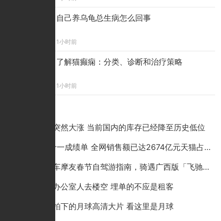
自己养乌龟总生病怎么回事
1小时前
了解猫癫痫：分类、诊断和治疗策略
1小时前
点击排行
铜价为何突然大涨 当前国内的库存已经降至历史低位
2020双十一成绩单 全网销售额已达2674亿元天猫占比超六成
哈啰电动车摩友春节自驾游指南，骑遇广西版「飞驰人生」
成都蛋壳办公室人去楼空 埋单的不应是租客
嫦娥五号拍下的月球高清大片 看这里是月球