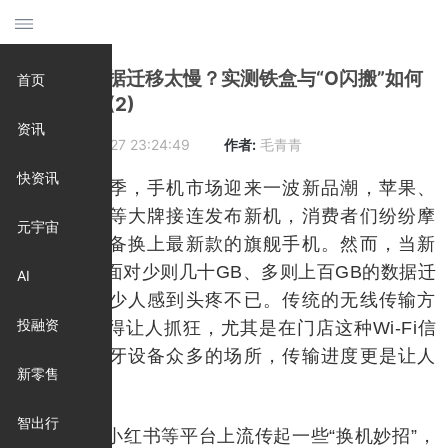
手机换机数据迁移太慢？实测铁盒与“O闪搬”如何
首页
让速度飙升(2)
资讯
时间:
2025-10-27 23:24:49
作者:
毛青青
快资讯
每年秋季，手机市场迎来一波新品潮，苹果、
华为、小米等大牌接连发布新机，消费者们纷纷摩
元宇宙
拳擦掌，准备换上最新款的旗舰手机。然而，当新
机到手后，面对少则几十GB、多则上百GB的数据迁
AI
移任务，不少人感到头疼不已。传统的无线传输方
投融资
式，速度慢得让人抓狂，尤其是在门店这种Wi-Fi信
号密集、蓝牙设备众多的场所，传输进度更是让人
新零售
望眼欲穿。
智出行
最近，小红书等平台上流传起一些“换机妙招”，