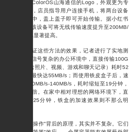
垫，并印有ColorOS山海通信的Logo，外观更为专
业。使用时，店员指导用户连接手机，将两台设备
并排放入盒中，盖上盖子即可开始传输。据小红书
用户反馈，该设备可将无线传输速度提升至200MB/
s左右，效率显著提高。
为了验证这些方法的效果，记者进行了实地测
试。在无线信号复杂的办公环境中，直接传输100G
B数据（包含照片、视频、游戏和聊天记录）耗时52
分钟，速度最快达55MB/s；而使用铁皮盒子后，速
度提升至130MB/s-140MB/s，耗时缩短至19分钟，
效率提升三倍。在家中相对理想的网络环境下，直
接传输耗时25分钟，铁盒的加速效果则不那么明
显。
这些“骚操作”背后的原理，其实并不复杂。它们
利用了“法拉第笼”效应——金属容器能有效屏蔽外部