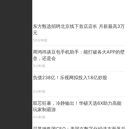
推荐文章
东方甄选招聘北京线下首店店长 月薪最高3万
元
53分钟前
周鸿祎谈豆包手机助手：能打破各大APP的壁
垒，还是会
3小时前
负债238亿！乐视网拟投入1.8亿炒股
3小时前
双芯狂暴，冷静输出！华硕天选6X助力高能
玩家制霸游
4小时前
贝莱德集团CEO：美国在数字化经济方面落后