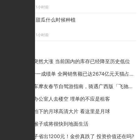
1小时前
甜瓜什么时候种植
1小时前
点击排行
铜价为何突然大涨 当前国内的库存已经降至历史低位
2020双十一成绩单 全网销售额已达2674亿元天猫占比超六成
哈啰电动车摩友春节自驾游指南，骑遇广西版「飞驰人生」
成都蛋壳办公室人去楼空 埋单的不应是租客
嫦娥五号拍下的月球高清大片 看这里是月球
研究表明猴子或将很快到地面生活
一个金镯子省出1200元！金价真跌了 投资价值还在吗?