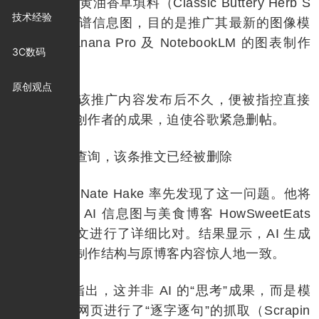
生成的“经典黄油香草填料（Classic Buttery Herb S
技术经验
tuffing）”食谱信息图，目的是推广其最新的图像模
型 Nano Banana Pro 及 NotebookLM 的图表制作
3C数码
能力。
原创观点
然而，该推广内容发布后不久，便被指控直接
剽窃了内容创作者的成果，迫使谷歌紧急删帖。
发稿前查询，该条推文已经被删除
X 用户 Nate Hake 率先发现了这一问题。他将
谷歌发布的 AI 信息图与美食博客 HowSweetEats
上的一篇旧文进行了详细比对。结果显示，AI 生成
的配料表和制作结构与原博客内容惊人地一致。
Hake 指出，这并非 AI 的“思考”成果，而是模
型直接对原网页进行了“逐字逐句”的抓取（Scrapin