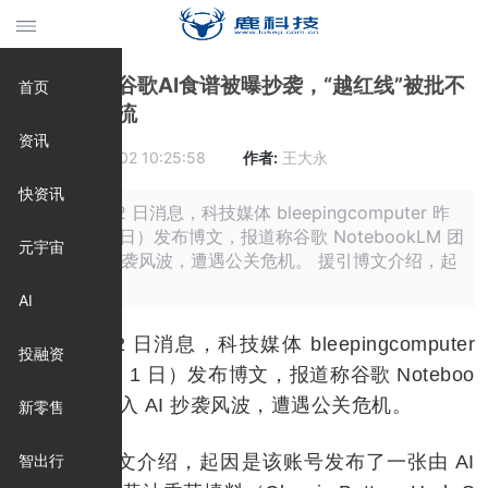
抓包现场：谷歌AI食谱被曝抄袭，“越红线”被批不
首页
再为原创导流
资讯
时间:
2025-12-02 10:25:58
作者:
王大永
快资讯
摘要: 12 月 2 日消息，科技媒体 bleepingcomputer 昨
日（12 月 1 日）发布博文，报道称谷歌 NotebookLM 团
元宇宙
队陷入 AI 抄袭风波，遭遇公关危机。 援引博文介绍，起
因是该
AI
12 月 2 日消息，科技媒体 bleepingcomputer
投融资
昨日（12 月 1 日）发布博文，报道称谷歌 Noteboo
kLM 团队陷入 AI 抄袭风波，遭遇公关危机。
新零售
援引博文介绍，起因是该账号发布了一张由 AI
智出行