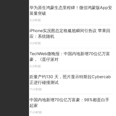
华为原生鸿蒙生态里程碑！微信鸿蒙版App安
装量突破
3小时前
iPhone实况图总定格尴尬瞬间引热议 苹果回
应：系统随机
3小时前
TechWeb微晚报：中国内地新增70位亿万富
豪，《蛋仔派对
3小时前
距量产约130 天，照片显示特斯拉Cybercab
正进行碰撞测试
11小时前
中国内地新增70位亿万富豪：98%都是白手
起家
11小时前