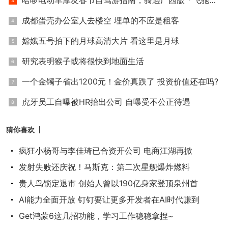
哈啰电动车摩友春节自驾游指南，骑遇广西版「飞驰人生」
成都蛋壳办公室人去楼空 埋单的不应是租客
嫦娥五号拍下的月球高清大片 看这里是月球
研究表明猴子或将很快到地面生活
一个金镯子省出1200元！金价真跌了 投资价值还在吗?
虎牙员工自曝被HR抬出公司 自曝受不公正待遇
猜你喜欢
疯狂小杨哥与李佳琦已合资开公司 电商江湖再掀
发射失败还庆祝！马斯克：第二次星舰爆炸燃料
贵人鸟锁定退市 创始人曾以190亿身家登顶泉州首
AI能力全面开放 钉钉要让更多开发者在AI时代赚到
Get鸿蒙6这几招功能，学习工作稳稳拿捏~