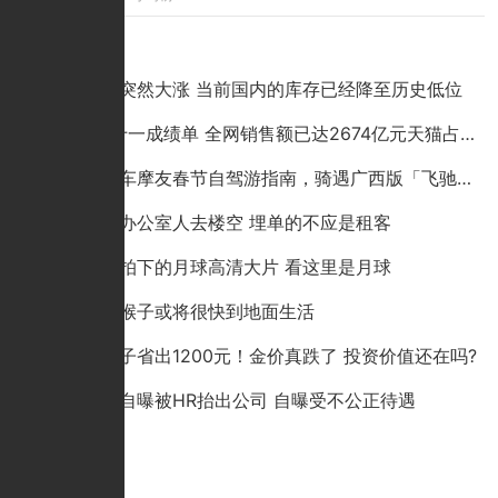
点击排行
铜价为何突然大涨 当前国内的库存已经降至历史低位
2020双十一成绩单 全网销售额已达2674亿元天猫占比超六成
哈啰电动车摩友春节自驾游指南，骑遇广西版「飞驰人生」
成都蛋壳办公室人去楼空 埋单的不应是租客
嫦娥五号拍下的月球高清大片 看这里是月球
研究表明猴子或将很快到地面生活
一个金镯子省出1200元！金价真跌了 投资价值还在吗?
虎牙员工自曝被HR抬出公司 自曝受不公正待遇
猜你喜欢