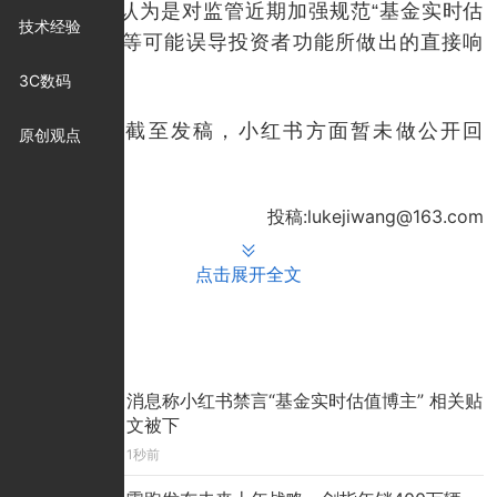
动向，也被认为是对监管近期加强规范“基金实时估
技术经验
值”“加仓榜”等可能误导投资者功能所做出的直接响
应。
3C数码
对此，截至发稿，小红书方面暂未做公开回
原创观点
应。
投稿:lukejiwang@163.com
点击展开全文
推荐文章
消息称小红书禁言“基金实时估值博主” 相关贴
文被下
1秒前