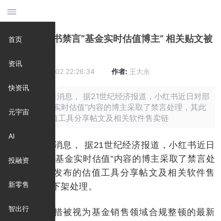
消息称小红书禁言“基金实时估值博主” 相关贴文被
首页
下架
资讯
时间:
2026-06-02 22:26:34
作者:
王大永
快资讯
摘要: 2月6日消息， 据21世纪经济报道，小红书近日对部
分发布“基金实时估值”内容的博主采取了禁言处理，其此
元宇宙
前发布的估值工具分享帖文及相关软件售卖链
AI
2月6日消息， 据21世纪经济报道，小红书近日
对部分发布“基金实时估值”内容的博主采取了禁言处
投融资
理，其此前发布的估值工具分享帖文及相关软件售
新零售
卖链接也已下架处理。
智出行
这一举措被视为基金销售领域合规整顿的最新