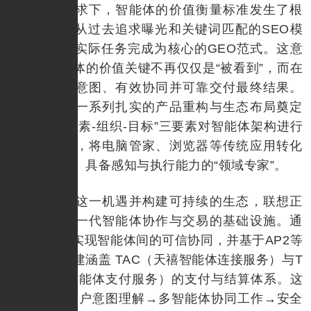
这一需求下，智能体的价值衡量标准发生了根
本转变，即从过去追求曝光和关键词匹配的SEO模
式，转向以实际任务完成为核心的GEO范式。这意
味着，智能体的价值关键不再仅仅是“被看到”，而在
于能否理解意图、有效协同并可靠交付最终结果。
联想已通过一系列扎实的产品重构与生态布局奠定
基础，以“元素-组织-目标”三要素对智能体架构进行
系统性升级，将电脑管家、浏览器等传统应用转化
为可被调度、具备感知与执行能力的“领域专家”。
为承接这一机遇并构建可持续的生态，联想正
着力打造下一代智能体协作与交易的基础设施。通
过A2A协议实现智能体间的可信协同，并基于AP2等
开放标准构建涵盖 TAC（天禧智能体连接服务）与T
AP（天禧智能体支付服务）的支付与结算体系。这
将打通从“用户意图理解→多智能体协同工作→安全