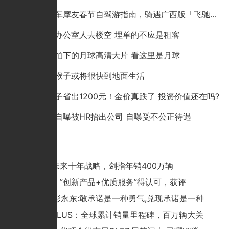
哈啰电动车摩友春节自驾游指南，骑遇广西版「飞驰人生」
成都蛋壳办公室人去楼空 埋单的不应是租客
嫦娥五号拍下的月球高清大片 看这里是月球
研究表明猴子或将很快到地面生活
一个金镯子省出1200元！金价真跌了 投资价值还在吗?
虎牙员工自曝被HR抬出公司 自曝受不公正待遇
猜你喜欢
零跑发布未来十年战略，剑指年销400万辆
慧博科技：”创新产品+优质服务”得认可，获评
贝壳CEO彭永东:敢承诺是一种勇气,兑现承诺是一种
比亚迪元PLUS：全球累计销量里程碑，百万辆大关