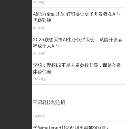
3小时前
AI能力全面开放 钉钉要让更多开发者在AI时
代赚到钱
4小时前
2025联想天禧AI生态伙伴大会：赋能开发者
释放个人AI时
4小时前
李想：理想L9不是去卷参数升级，而是创造
体验代差
11小时前
精彩看点
王昭君技能连招
1小时前
华为matepad11适配和平精英90帧吗