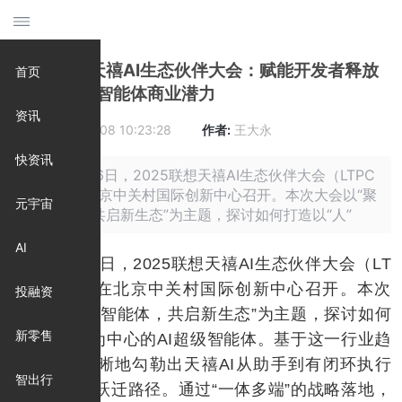
2025联想天禧AI生态伙伴大会：赋能开发者释放
首页
个人AI时代智能体商业潜力
资讯
时间:
2026-07-08 10:23:28
作者:
王大永
快资讯
摘要: 12月26日，2025联想天禧AI生态伙伴大会（LTPC
2025）在北京中关村国际创新中心召开。本次大会以“聚
元宇宙
力智能体，共启新生态”为主题，探讨如何打造以“人”
AI
12月26日，2025联想天禧AI生态伙伴大会（LT
PC 2025）在北京中关村国际创新中心召开。本次
投融资
大会以“聚力智能体，共启新生态”为主题，探讨如何
新零售
打造以“人”为中心的AI超级智能体。基于这一行业趋
势，大会清晰地勾勒出天禧AI从助手到有闭环执行
智出行
能力队友的跃迁路径。通过“一体多端”的战略落地，