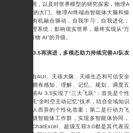
合技术的应用，以及对世界模型的研究探索，物理A
I开启了希望的大门。物理AI终端由智能体大脑和操
作系统小脑有机融合驱动，自我学习，自我进化，
通过驱动物理系统，影响现实世界，最终实现从“万
物互联”到“万物 AI”的升级。
天禧AI 3.5再演进，多模态助力持续完善AI队友
角色
天禧AI由AUI、天禧大脑、天禧生态和可信安全
平台构成，拥有感知、理解、记忆、规划、调度五
大能力。天禧AI 3.5实现了“三大飞跃”：首先是个性
化飞跃，依托“全时空主动记忆”技术，结合全域知识
库，生成因人而异的个性化答案；第二是行动力飞
跃，通过超级智能体工作群，实现多智能体协同，
如AI播客、ChatExcel、超级互联3.0都是其代表应