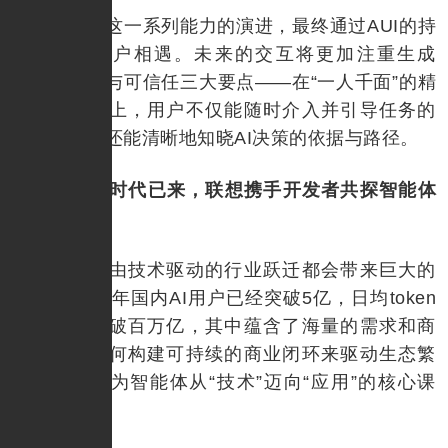
天禧AI这一系列能力的演进，最终通过AUI的持
续升级与用户相遇。未来的交互将更加注重生成
式、可参与与可信任三大要点——在“一人千面”的精
准服务基础上，用户不仅能随时介入并引导任务的
执行过程，还能清晰地知晓AI决策的依据与路径。
个人AI时代已来，联想携手开发者共探智能体
商业新机遇
每一次由技术驱动的行业跃迁都会带来巨大的
机遇，2025年国内AI用户已经突破5亿，日均token
消耗有望突破百万亿，其中蕴含了海量的需求和商
业潜力，如何构建可持续的商业闭环来驱动生态繁
荣增长，成为智能体从“技术”迈向“应用”的核心课
题。