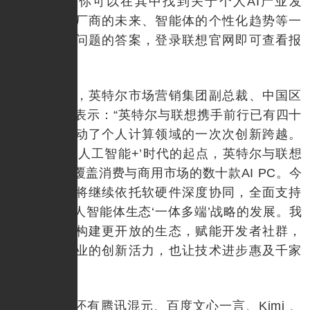
大时代里，你可以在其中找到关于个人AI产业发
展、大模型厂商的未来、智能体的个性化趋势等一
些行业热点问题的答案，登录联想官网即可查看报
告。
大会上，英特尔市场营销集团副总裁、中国区
总经理郭威表示：“英特尔与联想携手前行已有四十
年，共同推动了个人计算领域的一次次创新跨越。
今天，站在‘人工智能+’时代的起点，英特尔与联想
已合作推出覆盖消费与商用市场的数十款AI PC。今
后，英特尔将继续依托软硬件深度协同，全面支持
联想天禧个人智能体生态‘一体多端’战略的发展。我
们也将共同构建更开放的生态，赋能开发者社群，
激发千行百业的创新活力，也让技术进步惠及千家
万户。”
此外，还有腾讯混元、百度文心一言、Kimi 、