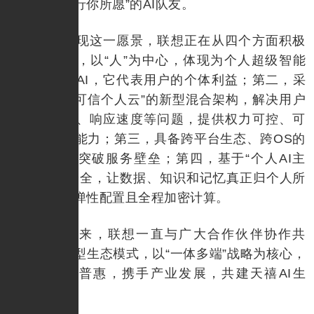
思你所想，行你所愿”的AI队友。
为了实现这一愿景，联想正在从四个方面积极
推进。第一，以“人”为中心，体现为个人超级智能
体，即天禧AI，它代表用户的个体利益；第二，采
用“AI终端+可信个人云”的新型混合架构，解决用户
信任、成本、响应速度等问题，提供权力可控、可
管理的模型能力；第三，具备跨平台生态、跨OS的
连接能力，突破服务壁垒；第四，基于“个人AI主
权”的可信安全，让数据、知识和记忆真正归个人所
有，算力可弹性配置且全程加密计算。
多年以来，联想一直与广大合作伙伴协作共
赢，打造新型生态模式，以“一体多端”战略为核心，
加速个人AI普惠，携手产业发展，共建天禧AI生
态。