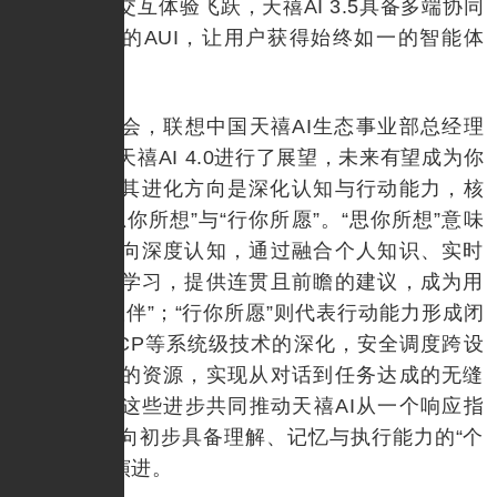
用；第三是交互体验飞跃，天禧AI 3.5具备多端协同
感知，统一的AUI，让用户获得始终如一的智能体
验。
本次大会，联想中国天禧AI生态事业部总经理
陈学桂还对天禧AI 4.0进行了展望，未来有望成为你
的AI队友，其进化方向是深化认知与行动能力，核
心体现为“思你所想”与“行你所愿”。“思你所想”意味
着从感知迈向深度认知，通过融合个人知识、实时
情境与持续学习，提供连贯且前瞻的建议，成为用
户的“思维伙伴”；“行你所愿”则代表行动能力形成闭
环，借助MCP等系统级技术的深化，安全调度跨设
备、跨应用的资源，实现从对话到任务达成的无缝
体验闭环。这些进步共同推动天禧AI从一个响应指
令的工具，向初步具备理解、记忆与执行能力的“个
人AI Twin”演进。