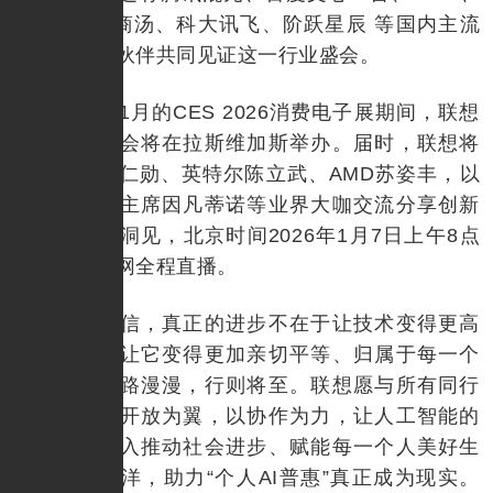
MiniMax、商汤、科大讯飞、阶跃星辰 等国内主流
大模型合作伙伴共同见证这一行业盛会。
在明年1月的CES 2026消费电子展期间，联想
创新科技大会将在拉斯维加斯举办。届时，联想将
与英伟达黄仁勋、英特尔陈立武、AMD苏姿丰，以
及国际足联主席因凡蒂诺等业界大咖交流分享创新
成果与产业洞见，北京时间2026年1月7日上午8点
半，联想官网全程直播。
联想相信，真正的进步不在于让技术变得更高
深，而在于让它变得更加亲切平等、归属于每一个
普通人。前路漫漫，行则将至。联想愿与所有同行
者一道，以开放为翼，以协作为力，让人工智能的
浪潮真正汇入推动社会进步、赋能每一个人美好生
活的温暖海洋，助力“个人AI普惠”真正成为现实。