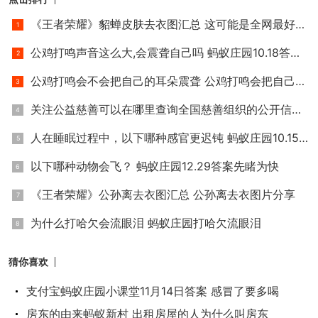
《王者荣耀》貂蝉皮肤去衣图汇总 这可能是全网最好看的貂蝉
公鸡打鸣声音这么大,会震聋自己吗 蚂蚁庄园10.18答案早知道
公鸡打鸣会不会把自己的耳朵震聋 公鸡打鸣会把自己震聋吗
关注公益慈善可以在哪里查询全国慈善组织的公开信息呢？1月
人在睡眠过程中，以下哪种感官更迟钝 蚂蚁庄园10.15答案早知道
以下哪种动物会飞？ 蚂蚁庄园12.29答案先睹为快
《王者荣耀》公孙离去衣图汇总 公孙离去衣图片分享
为什么打哈欠会流眼泪 蚂蚁庄园打哈欠流眼泪
猜你喜欢
支付宝蚂蚁庄园小课堂11月14日答案 感冒了要多喝
房东的由来蚂蚁新村 出租房屋的人为什么叫房东